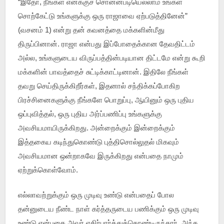
“இதோ, நீங்கள் எனக்குச் சொன்னபடியெல்லாம் உங்கள்
சொற்கேட்டு உங்களுக்கு ஒரு ராஜாவை ஏற்படுத்தினேன்”
(வசனம் 1) என்று தன் கவனத்தை மக்களின்மீது
திருப்பினான். ராஜா என்பது இப்போதைக்கான தேவதிட்டம்
அல்ல, உங்களுடைய விருப்பத்தின்படியான திட்டமே என்று கூறி
மக்களின் பாவத்தைச் சுட்டிக்காட்டினான். இதிலே நீங்கள்
தவறு செய்திருக்கிறீர்கள், இதனால் சந்திக்கப்போகிற
பிரச்சினைகளுக்கு நீங்களே பொறுப்பு, ஆயினும் ஒரு புதிய
ஒப்புவித்தல், ஒரு புதிய அர்ப்பணிப்பு உங்களுக்கு
அவசியமாயிருக்கிறது. அன்றைக்கும் இன்றைக்கும்
இத்தகைய கடிந்துகொண்டு புத்திசொல்லுதல் மிகவும்
அவசியமான ஒன்றாகவே இருக்கிறது என்பதை நாமும்
ஏற்றுக்கொள்வோம்.
எல்லாவற்றுக்கும் ஒரு முடிவு உண்டு என்பதைப் போல
தன்னுடைய நீண்ட நாள் கர்த்தருடைய பணிக்கும் ஒரு முடிவு
உண்டு என்பதை அவர் எதிர்பார்த்துக்கொண்டிருந்தார். அந்த