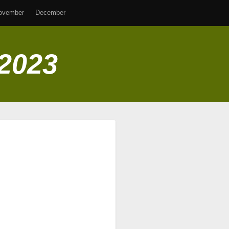
ovember
December
 2023