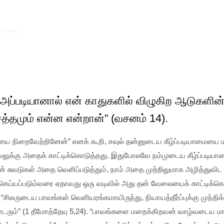
ober 7
 Ponraj
 அப்படியானால் என் காதுகளில் விழுகிற ஆடுகளின் 
சத்தமும் என்ன என்றான்” (வசனம் 14).
ையை நிறைவேற்றினேன்” எனக் கூறி, சவுல் தன்னுடைய கீழ்ப்படியாமையை
ேலுக்கு அதைக் காட்டிக்கொடுத்தது. இதுபோலவே நம்முடைய கீழ்ப்படியாம
ன் சுவடுகள் அதை வெளிப்படுத்தும், நாம் அதை முற்றிலுமாக அழித்துவிட
சரிசெய்யப்படும்வரை ஏதாவது ஒரு வடிவில் அது தன் வேலையைக் காட்டிக
“சிலருடைய பாவங்கள் வெளியரங்கமாயிருந்து, நியாயத்தீர்ப்புக்கு முந்த
ொடரும்” (1 தீமோத்தேயு 5,24). “பாவங்களை மறைக்கிறவன் வாழ்வடைய