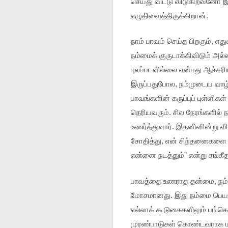
செய்து விட்டு விடுகிறவனோ இ
எழுதிவைத்திருக்கிறான்.
நாம் பாவம் செய்த பிறகும், 
நம்மைக் குருடாக்கிவிடும் அல்ல
புலப்படவில்லை என்பது ஆச்ச
இருப்பதுபோல, நம்முடைய வாழ்
பாவங்களின் கருப்புப் புள்ளி
தெரியவரும். சில நேரங்களில்
உணர்த்துவார். இதனினின்று வ
சோதித்து, என் சிந்தனைகளை அ
என்னை நடத்தும்” என்று சங்கீ
பாவத்தை உணராத தன்மை, நம்மை
மோசமானது. இது நம்மை பெயரளவ
எல்லாக் கூடுகைகளிலும் பங்கெ
முரண்பாடுகள் கொண்டவராக மாற