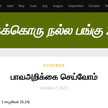
h
April
May
June
July
August
September
October
N
க்கொரு நல்ல பங்கு
OCTOBER
பாவஅறிக்கை செய்வோம்
October 7, 2023
 1 சாமுவேல் 15,14)