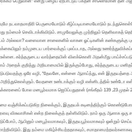
ரக்கம் பெறுவான்” என்று பழைய ஏற்பாட்டுப் பக்தன் சாலொமோன் தன் அனு
எதுவுமே நடவாதமாதிரி பெருமையோடும் கீழ்ப்படியாமையோடும் நடந்துகொள
து நம்மைச் செவிடாக்கிவிடும். சாமுவேலுக்கு முற்றிலும் தெளிவாகத் தெரிந
ரியம் அல்லவா? வளைவான சாலைகளில் வாகன ஓட்டிகளின் கண்களுக்கு ப
க்கையிலும் நம்முடைய பார்வைக்குப் புலப்படாத, அல்லது உணர்த்துவிக
கள் உள்ளன. கர்த்தருடைய வார்த்தையின் விளக்கொளி அதன்மீது பாய்ச்சப்ப
 நாம் அதைக் குறித்து அறியாமையில் இருக்கும்போது, கர்த்தருடைய ம
ிடுபடுவதற்கு ஒரே வழி, “தேவனே, என்னை ஆராய்ந்து, என் இருதயத்தை 
றிந்துகொள்ளும். வேதனை உண்டாக்கும் வழி என்னிடத்தில் உண்டோ என்று
தக்காரனைப் போல மனபூர்வமாக ஜெபிப்பதுதான் (சங்கீதம் 139 ,23 முதல் 2
 வஞ்சிக்கப்படுகிற நிலைக்கும், இருதயக் கடினத்திற்கும் கொண்டுபோய்
ு விசுவாசிகள் என்ற நிலைக்குத் தள்ளிவிடும். நாம் ஒரு ஆளாக ஒரு ச
டுப்போம், ஆயினும் மனபூர்வமாகவும், இருதயபூர்வமாகவும் ஒன்றும் செய்
்றிவிடும். இது நம்மை மகிழ்ச்சியற்றதாகவும், சமாதானமற்றவர்களாகவும்