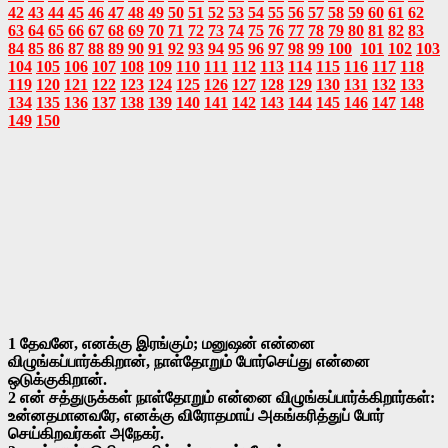
42
43
44
45
46
47
48
49
50
51
52
53
54
55
56
57
58
59
60
61
62
63
64
65
66
67
68
69
70
71
72
73
74
75
76
77
78
79
80
81
82
83
84
85
86
87
88
89
90
91
92
93
94
95
96
97
98
99
100
101
102
103
104
105
106
107
108
109
110
111
112
113
114
115
116
117
118
119
120
121
122
123
124
125
126
127
128
129
130
131
132
133
134
135
136
137
138
139
140
141
142
143
144
145
146
147
148
149
150
1 தேவனே, எனக்கு இரங்கும்; மனுஷன் என்னை
விழுங்கப்பார்க்கிறான், நாள்தோறும் போர்செய்து என்னை
ஒடுக்குகிறான்.
2 என் சத்துருக்கள் நாள்தோறும் என்னை விழுங்கப்பார்க்கிறார்கள்:
உன்னதமானவரே, எனக்கு விரோதமாய் அகங்கரித்துப் போர்
செய்கிறவர்கள் அநேகர்.