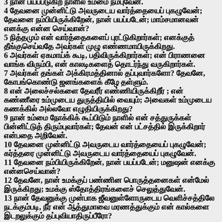
3 நான் பயப்படுகிற நாளில் உம்மை நம்புவேன்.
4 தேவனை முன்னிட்டு அவருடைய வார்த்தையைப் புகழுவேன்;
தேவனை நம்பியிருக்கிறேன், நான் பயப்படேன்; மாம்சமானவன்
எனக்கு என்ன செய்வான்?
5 நித்தமும் என் வார்த்தைகளைப் புரட்டுகிறார்கள்; எனக்குத்
தீங்குசெய்வதே அவர்கள் முழு எண்ணமாயிருக்கிறது.
6 அவர்கள் ஏகமாய்க் கூடி, பதிவிருக்கிறார்கள்; என் பிராணனை
வாங்க விரும்பி, என் காலடிகளைத் தொடர்ந்து வருகிறார்கள்.
7 அவர்கள் தங்கள் அக்கிரமத்தினால் தப்புவார்களோ? தேவனே,
கோபங்கொண்டு ஜனங்களைக் கீழே தள்ளும்.
8 என் அலைச்சல்களை தேவரீர் எண்ணியிருக்கிறீர் ; என்
கண்ணீரை உம்முடைய துருத்தியில் வையும்; அவைகள் உம்முடைய
கணக்கில் அல்லவோ எழுதியிருக்கிறது?
9 நான் உம்மை நோக்கிக் கூப்பிடும் நாளில் என் சத்துருக்கள்
பின்னிட்டுத் திரும்புவார்கள்; தேவன் என் பட்சத்தில் இருக்கிறார்
என்பதை அறிவேன்.
10 தேவனை முன்னிட்டு அவருடைய வார்த்தையைப் புகழுவேன்;
கர்த்தரை முன்னிட்டு அவருடைய வார்த்தையைப் புகழுவேன்.
11 தேவனை நம்பியிருக்கிறேன், நான் பயப்படேன்; மனுஷன் எனக்கு
என்னசெய்வான்?
12 தேவனே, நான் உமக்குப் பண்ணின பொருத்தனைகள் என்மேல்
இருக்கிறது; உமக்கு ஸ்தோத்திரங்களைச் செலுத்துவேன்.
13 நான் தேவனுக்கு முன்பாக ஜீவனுள்ளோருடைய வெளிச்சத்திலே
நடக்கும்படி, நீர் என் ஆத்துமாவை மரணத்துக்கும் என் கால்களை
இடறலுக்கும் தப்புவியாதிருப்பீரோ?