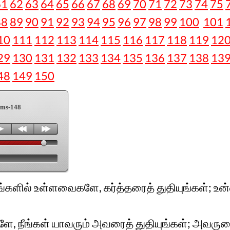
61
62
63
64
65
66
67
68
69
70
71
72
73
74
75
88
89
90
91
92
93
94
95
96
97
98
99
100
101
10
111
112
113
114
115
116
117
118
119
12
29
130
131
132
133
134
135
136
137
138
13
48
149
150
lms-148
களில் உள்ளவைகளே, கர்த்தரைத் துதியுங்கள்; உ
ே, நீங்கள் யாவரும் அவரைத் துதியுங்கள்; அவ