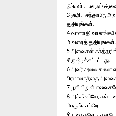
நீங்கள் யாவரும் அவர
3 சூரிய சந்திரரே, அ
துதியுங்கள்.
4 வானாதி வானங்களே
அவரைத் துதியுங்கள்.
5 அவைகள் கர்த்தரி
சிருஷ்டிக்கப்பட்டது.
6 அவர் அவைகளை என்ற
பிரமாணத்தை அவைகளு
7 பூமியிலுள்ளவைகளே
8 அக்கினியே, கல்மழ
பெருங்காற்றே,
9 மலைகளே, சகல மேட