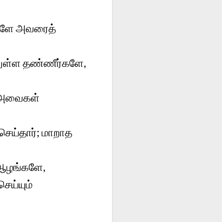
ங்களே அவரைத்
ுள்ள தண்ணீர்களே,
ட அவைகள்
ெய்தார்; மாறாத
 ஆழங்களே,
ெய்யும்