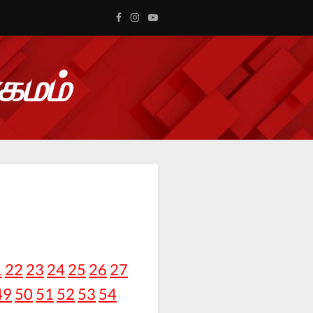
ாகமம்
1
22
23
24
25
26
27
49
50
51
52
53
54