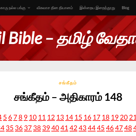
ொரு நல்ல பங்கு
விசுவாச தின தியானம்
இன்றைய இறைத்தூது
Blog
l Bible – தமிழ் வேத
சங்கீதம்
சங்கீதம் – அதிகாரம் 148
4
5
6
7
8
9
10
11
12
13
14
15
16
17
18
19
20
2
34
35
36
37
38
39
40
41
42
43
44
45
46
47
48