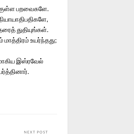
இறகுள்ள பறவைகளே.
 நியாயாதிபதிகளே,
ைத் துதியுங்கள்.
மாத்திரம் உயர்ந்தது;
னமாகிய இஸ்ரவேல்
்த்தினார்.