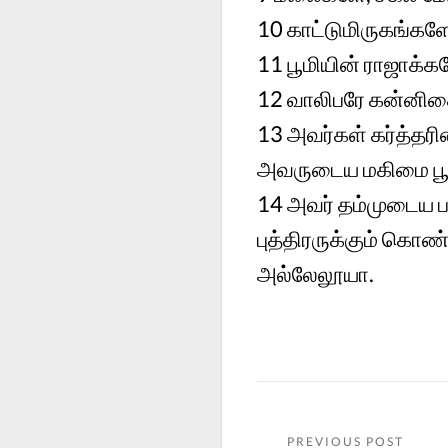
10 காட்டுமிருகங்க
11 பூமியின் ராஜாக்
12 வாலிபரே கன்னிகை
13 அவர்கள் கர்த்தரி
அவருடைய மகிமை பூமி
14 அவர் தம்முடைய பர
புத்திரருக்கும் கொண
அல்லேலூயா.