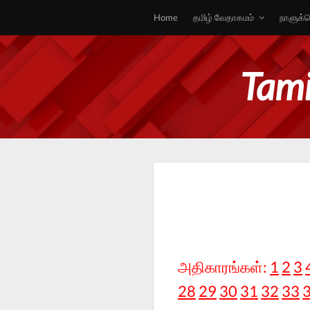
Home
தமிழ் வேதாகமம்
நாளுக்க
Tami
அதிகாரங்கள்:
1
2
3
28
29
30
31
32
33