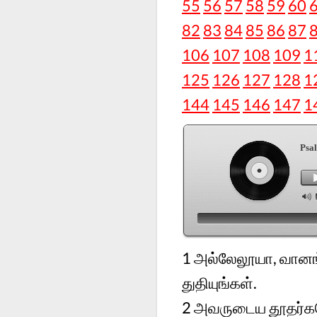
55
56
57
58
59
60
82
83
84
85
86
87
106
107
108
109
1
125
126
127
128
1
144
145
146
147
1
Psa
1 அல்லேலூயா, வானங்
துதியுங்கள்.
2 அவருடைய தூதர்கள