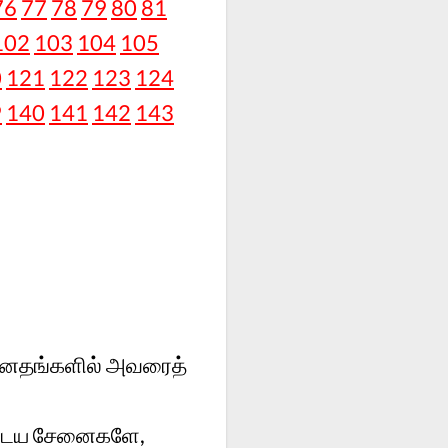
76
77
78
79
80
81
102
103
104
105
0
121
122
123
124
9
140
141
142
143
ன்னதங்களில் அவரைத்
ருடைய சேனைகளே,