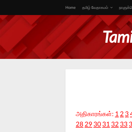
Home
தமிழ் வேதாகமம்
நாளுக்க
Tami
அதிகாரங்கள்:
1
2
3
28
29
30
31
32
33