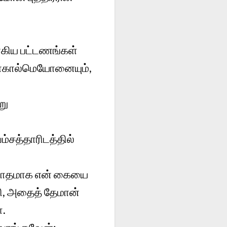
ாகிய பட்டணங்கள்
பாகால்மெயோனையும்,
று
்சத்தாரிடத்தில்
விரோதமாக என் கையை
ணி, அதைத் தேமான்
்.