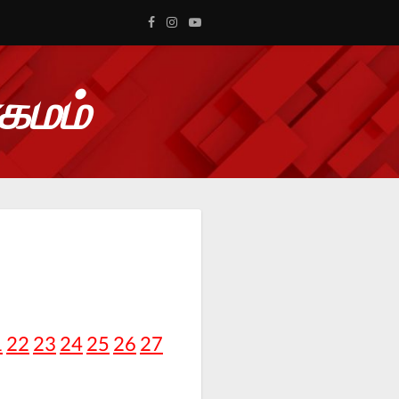
ாகமம்
1
22
23
24
25
26
27