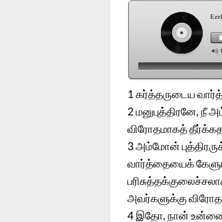
Ezek
1 கர்த்தருடைய வார்
2 மனுபுத்திரனே, நீ அ
விரோதமாகத் தீர்க்கத
3 அம்மோன் புத்திர
வார்த்தையைக் கேளுங்
பரிசுத்தக்குலைச்சலா
அவர்களுக்கு விரோதம
4 இதோ, நான் உன்னைக்