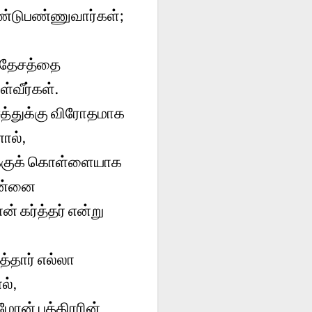
ண்டுபண்ணுவார்கள்;
் தேசத்தை
்வீர்கள்.
த்துக்கு விரோதமாக
ால்,
ுக்குக் கொள்ளையாக
உன்னை
் கர்த்தர் என்று
்தார் எல்லா
ல்,
ோன் புத்திரரின்