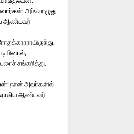
வாங்குவேன்;
ய்வார்கள்; அப்பொழுது
ிய ஆண்டவர்
ரோதக்காரராயிருந்து,
டியினால்,
ரைச் சங்கரித்து,
்; நான் அவர்களில்
த்தராகிய ஆண்டவர்