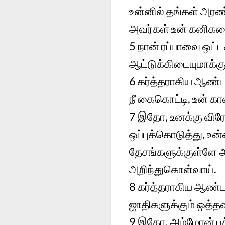
உன்னில் தங்கள் அரண
அவர்கள் உன் கனிகளைப்
5 நான் ரப்பாவை ஒட்
ஆட்டுக்கிடையுமாக்கு
6 கர்த்தராகிய ஆண்
நீ கைகொட்டி, உன் கா
7 இதோ, உனக்கு விர
ஒப்புக்கொடுத்து, 
தேசங்களுக்குள்ளே அழ
அறிந்துகொள்வாய்.
8 கர்த்தராகிய ஆண்ட
ஜாதிகளுக்கும் ஒத்தவ
9 இதோ, அம்மோன் புத்