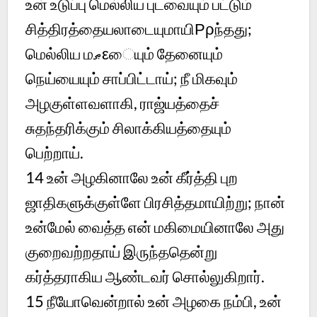
உன் உடுப்பு மெல்லிய புடவையும் பட்டும்
சித்திரத்தையலாடையுமாயிРρந்தது;
மெல்லிய மޠεையும் தேனையும்
நெய்யையும் சாப்பிட்டாய்; நீ மிகவும்
அழகுள்ளவளாகி, ராஜ்யத்தைச்
சுதந்தரிக்கும் சிலாக்கியத்தையும்
பெற்றாய்.
14 உன் அழகினாலே உன் கீர்த்தி புற
ஜாதிகளுக்குள்ளே பிரசித்தமாயிற்று; நான்
உன்மேல் வைத்த என் மகிமையினாலே அது
குறைவற்றதாய் இருந்ததென்று
கர்த்தராகிய ஆண்டவர் சொல்லுகிறார்.
15 நீயோவென்றால் உன் அழகை நம்பி, உன்