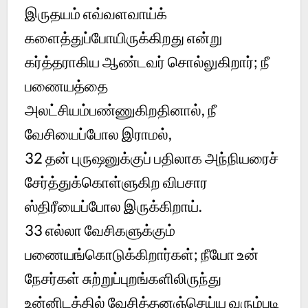
இருதயம் எவ்வளவாய்க்
களைத்துப்போயிருக்கிறது என்று
கர்த்தராகிய ஆண்டவர் சொல்லுகிறார்; நீ
பணையத்தை
அலட்சியம்பண்ணுகிறதினால், நீ
வேசியைப்போல இராமல்,
32 தன் புருஷனுக்குப் பதிலாக அந்நியரைச்
சேர்த்துக்கொள்ளுகிற விபசார
ஸ்திரீயைப்போல இருக்கிறாய்.
33 எல்லா வேசிகளுக்கும்
பணையங்கொடுக்கிறார்கள்; நீயோ உன்
நேசர்கள் சுற்றுப்புறங்களிலிருந்து
உன்னிடத்தில் வேசித்தனஞ்செய்ய வரும்படி