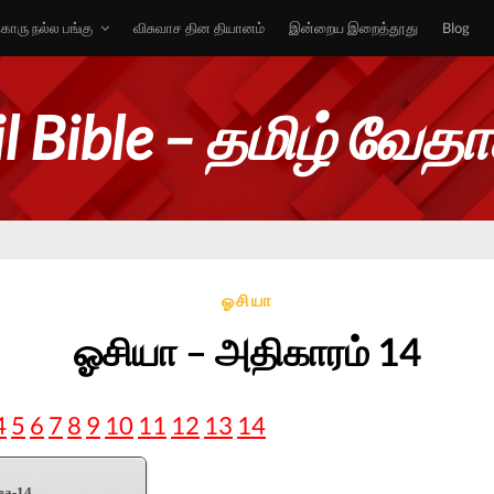
ொரு நல்ல பங்கு
விசுவாச தின தியானம்
இன்றைய இறைத்தூது
Blog
l Bible – தமிழ் வேத
ஓசியா
ஓசியா – அதிகாரம் 14
4
5
6
7
8
9
10
11
12
13
14
ea-14