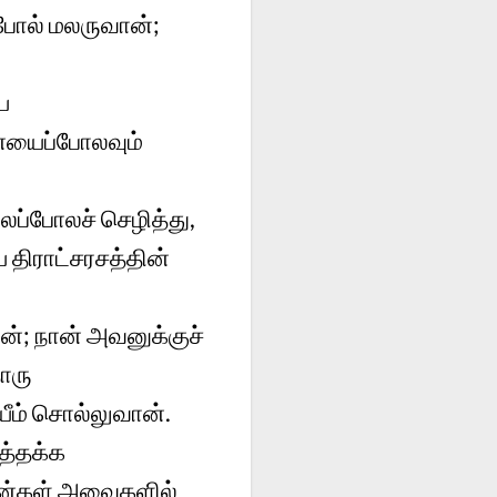
்போல் மலருவான்;
ய
யைப்போலவும்
லைப்போலச் செழித்து,
திராட்சரசத்தின்
ன்; நான் அவனுக்குச்
ாரு
யீம் சொல்லுவான்.
த்தக்க
மான்கள் அவைகளில்