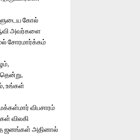
்களுடைய கோல்
ன ஆவி அவர்களை
மல் சோரமார்க்கம்
ும்,
லதென்று,
், உங்கள்
மக்கள்மார் விபசாரம்
கள் விலகி
ாத ஜனங்கள் அதினால்