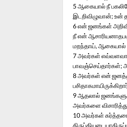
5
ஆகையால் நீ பகலிலே
இடறிவிழுவான்; உன்
6
என் ஜனங்கள் அறிவ
நீ என் ஆசாரியனாதபட
மறந்தாய், ஆகையால் 
7
அவர்கள் எவ்வளவாய
பாவஞ்செய்தார்கள்
8
அவர்கள் என் ஜனத்த
பசிதாகமாயிருக்கிறார
9
ஆதலால் ஜனங்களுக்க
அவர்களை விசாரித்து
10
அவர்கள் கர்த்தரை
திருப்தியடையாதிருப்