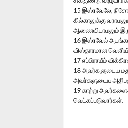
சிக்குண்டு விழுவார்க
15
இஸ்ரவேலே, நீ சோர
கில்காலுக்கு வராமல
ஆணையிடாமலும் இருப
16
இஸ்ரவேல் அடங்கா
விஸ்தாரமான வெளியில
17
எப்பிராயீம் விக
18
அவர்களுடைய மதுப
அவர்களுடைய அதிபதி
19
காற்று அவர்களைத்
வெட்கப்படுவார்கள்.