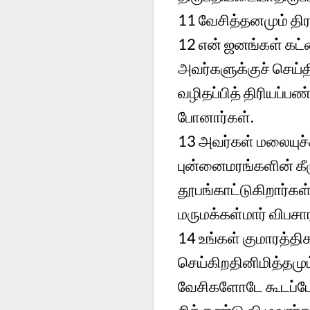
11
வேசித்தனமும் திர
12
என் ஜனங்கள் கட
அவர்களுக்குச் செய்
வழிதப்பித் திரியப்பண
போனார்கள்.
13
அவர்கள் மலையுச்ச
புன்னைமரங்களின் கீழ
தூபங்காட்டுகிறார்கள
மருமக்கள்மார் விபசார
14
உங்கள் குமாரத்தி
செய்கிறதினிமித்தமு
வேசிகளோடே கூடப்போ