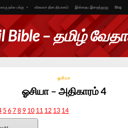
ொரு நல்ல பங்கு
விசுவாச தின தியானம்
இன்றைய இறைத்தூது
Blog
l Bible – தமிழ் வேத
ஓசியா
ஓசியா – அதிகாரம் 4
4
5
6
7
8
9
10
11
12
13
14
ea-04