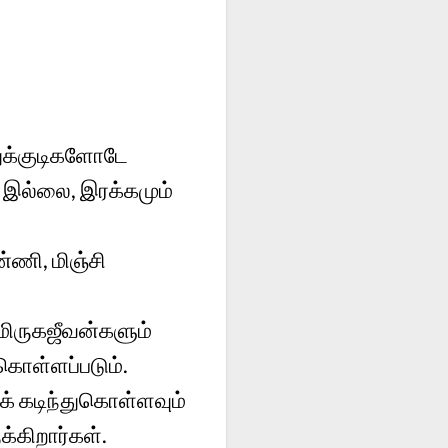
துக்குடிகளோடே
் இல்லை, இரக்கமும்
்ணி, மிஞ்சி
 மிருகஜீவன்களும்
கொள்ளப்படும்.
் கடிந்துகொள்ளவும்
கிறார்கள்.