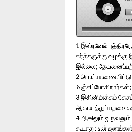
1
இஸ்ரவேல் புத்திரர
கர்த்தருக்கு வழக்க
இல்லை; தேவனைப்பற்
2
பொய்யாணையிட்டு, 
மிஞ்சிப்போகிறார்கள்
3
இதினிமித்தம் தேசம
ஆகாயத்துப் பறவைகளு
4
ஆகிலும் ஒருவனும்
கூடாது; உன் ஜனங்க