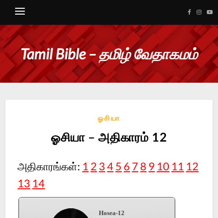
Tamil Bible – தமிழ் வேதாகமம்
ஓசியா
ஓசியா – அதிகாரம் 12
அதிகாரங்கள்:
1
2
3
4
5
6
7
8
9
10
11
12
13
14
Hosea-12