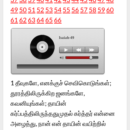
49
50
51
52
53
54
55
56
57
58
59
60
61
62
63
64
65
66
Isaiah-49
1 தீவுகளே, எனக்குச் செவிகொடுங்கள்;
தூரத்திலிருக்கிற ஜனங்களே,
கவனியுங்கள்; தாயின்
கர்ப்பத்திலிருந்ததுமுதல் கர்த்தர் என்னை
அழைத்து, நான் என் தாயின் வயிற்றில்