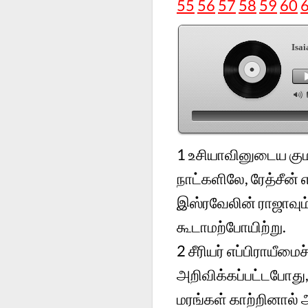
55
56
57
58
59
60
Isai
1 உசியாவினுடைய கும
நாட்களிலே, ரேத்சீன்
இஸ்ரவேலின் ராஜாவும்
கூடாமற்போயிற்று.
2 சீரியர் எப்பிராயீமை
அறிவிக்கப்பட்டபோது
மரங்கள் காற்றினால