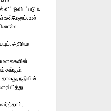
வும்
விட்டுவிடப்படும்.
ர் உன்மேலும், உன்
ாவினாலே
யும், அசீரியா
கன்மலைகளின்
் தங்கும்.
அதாவது, நதியின்
ரைப்பித்து
ர்த்தால்,