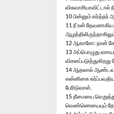
விசுவாசியாவிட்டால் 
10 பின்னும் கர்த்தர
11 நீ உன் தேவனாகி
ஆழத்திலிருந்தாகிலும
12 ஆகாசோ: நான் கேட்
13 அப்பொழுது ஏசாயா
விசனப்படுத்துகிறது 
14 ஆதலால் ஆண்டவர்
கன்னிகை கர்ப்பவதிய
பேரிடுவாள்.
15 தீமையை வெறுத்து
வெண்ணெயையும் தேனை