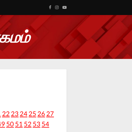
ாகமம்
1
22
23
24
25
26
27
49
50
51
52
53
54