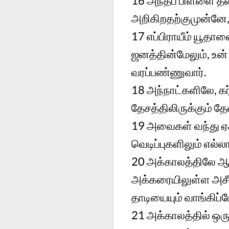
16 அந்தப் பிள்ளை த
அறிகிறதற்குமுன்னே, 
17 எப்பிராயீம் யூதாவ
ஜனத்தின்மேலும், உன
வரப்பண்ணுவார்.
18 அந்நாட்களிலே, கர
தேசத்திலிருக்கும் தே
19 அவைகள் வந்து ஏ
வெடிப்புகளிலும் எல்ல
20 அக்காலத்திலே ஆண
அக்கரையிலுள்ள அசீர
தாடியையும் வாங்கிப்ப
21 அக்காலத்தில் ஒர