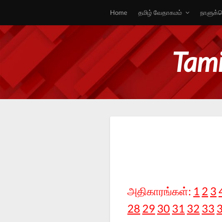
Home
தமிழ் வேதாகமம்
நாளுக்க
Tami
அதிகாரங்கள்:
1
2
3
28
29
30
31
32
33