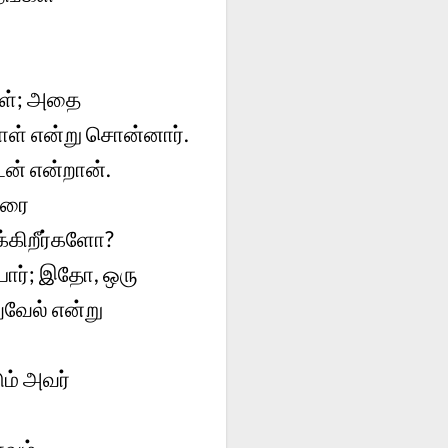
ொள்; அதை
ொள் என்று சொன்னார்.
ேன் என்றான்.
ஷரை
க்கிறீர்களோ?
ார்; இதோ, ஒரு
வேல் என்று
ம் அவர்