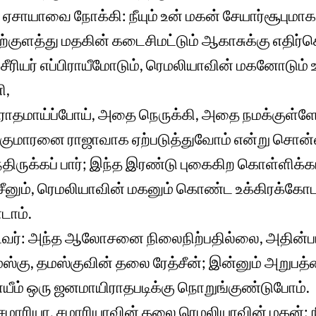
் ஏசாயாவை நோக்கி: நீயும் உன் மகன் சேயார்சூபும
்குளத்து மதகின் கடைசிமட்டும் ஆகாசுக்கு எதிர
சீரியர் எப்பிராயீமோடும், ரெமலியாவின் மகனோடும
ி,
விரோதமாய்ப்போய், அதை நெருக்கி, அதை நமக்குள்ளே
 குமாரனை ராஜாவாக ஏற்படுத்துவோம் என்று சொன்
்ந்திருக்கப் பார்; இந்த இரண்டு புகைகிற கொள்ளி
சீனும், ரெமலியாவின் மகனும் கொண்ட உக்கிரக்கோபத
டாம்.
வர்: அந்த ஆலோசனை நிலைநிற்பதில்லை, அதின்படி
ஸ்கு, தமஸ்குவின் தலை ரேத்சீன்; இன்னும் அறுபத்
ாயீம் ஒரு ஜனமாயிராதபடிக்கு நொறுங்குண்டுபோம்.
 சமாரியா, சமாரியாவின் தலை ரெமலியாவின் மகன்; ந