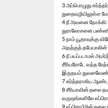
3 அப்பொழுது கர்த்தர
துறைவழியிலுள்ள மேற
4 நீ அவனை நோக்கி: 
துராலோசனை பண்ண
5 நாம் யூதாவுக்கு 
அதற்குத் தபேயாலின்
6 நீ பயப்படாமல் அமர
சீரியரோடே வந்த ரேத்
இருதயம் துவளவேண்
7 கர்த்தராகிய ஆண்ட
8 சீரியாவின் தலை தம
வருஷங்களிலே எப்பிர
9 எப்பிராயீமின் தலை