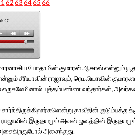
61
62
63
64
65
66
ah-07
ாரனாகிய யோதாமின் குமாரன் ஆகாஸ் என்னும் யூத
 என்னும் சீரியாவின் ராஜாவும், ரெமலியாவின் குமார
 எருசலேமினால் யுத்தம்பண்ண வந்தார்கள், அவர்கள
ச் சார்ந்திருக்கிறார்களென்று தாவீதின் குடும்பத்துக்
, ராஜாவின் இருதயமும் அவன் ஜனத்தின் இருதயமும்
் அசைகிறதுபோல் அசைந்தது.