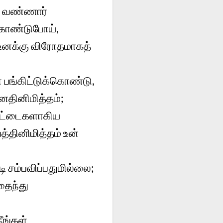
ாக வண்ணார்
்கொண்டுபோய்,
் உனக்கு விரோதமாகத்
 பங்கிட்டுக்கொண்டு,
னதினிமித்தம்;
க்கட்டைகளாகிய
்தினிமித்தம் உன்
 சம்பவிப்பதுமில்லை;
தைந்து
ீங்கள்