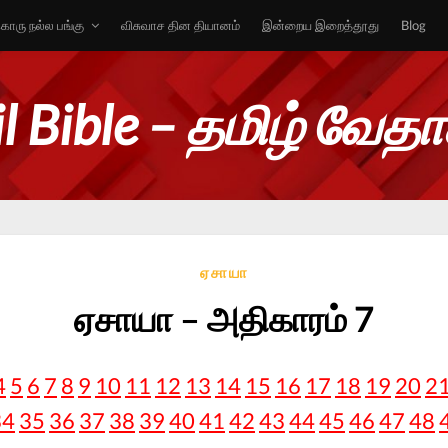
ொரு நல்ல பங்கு
விசுவாச தின தியானம்
இன்றைய இறைத்தூது
Blog
l Bible – தமிழ் வேத
ஏசாயா
ஏசாயா – அதிகாரம் 7
4
5
6
7
8
9
10
11
12
13
14
15
16
17
18
19
20
2
34
35
36
37
38
39
40
41
42
43
44
45
46
47
48