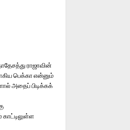
ாதேசத்து ராஜாவின்
னாகிய பெக்கா என்னும்
ால் அதைப் பிடிக்கக்
கு
 காட்டிலுள்ள