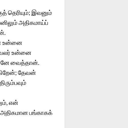
த் தெரியும்; இவனும்
ிலும் அதிகமாய்ப்
்.
் உன்னை
வேலர் உன்னை
ுன்னே வைத்தான்.
ிறேன்; தேவன்
ிரும்பவும்
ம், என்
கு அதிகமான பங்காகக்