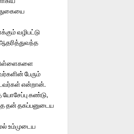
னாகிய
இடதுகையை
்கும் வழிபட்டு
 ஆதரித்துவந்த
் பிள்ளைகளை
வர்களின் பேரும்
டவர்கள் என்றான்.
யோசேப்பு கண்டு,
ுந்த தன் தகப்பனுடைய
ேல் உம்முடைய