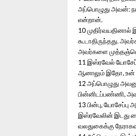
அப்பொழுது அவன்: ந
என்றான்.
10 முதிர்வயதினால் இ
கூடாதிருந்தது. அ
அவர்களை முத்தஞ்ச
11 இஸ்ரவேல் யோசேப்
ஆனாலும் இதோ, உன் ச
12 அப்பொழுது அவனு
பின்னிடப்பண்ணி, அவ
13 பின்பு, யோசேப்ப
இஸ்ரவேலின் இடது க
வலதுகைக்கு நேராகவும