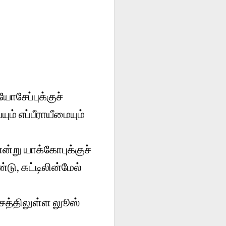
யோசேப்புக்குச்
் எப்பீராயீமையும்
ன்று யாக்கோபுக்குச்
டு, கட்டிலின்மேல்
த்திலுள்ள லுூஸ்