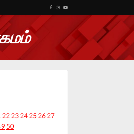
ாகமம்
1
22
23
24
25
26
27
49
50