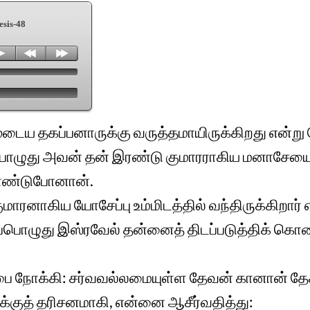
esis-48
்முடைய தகப்பனாருக்கு வருத்தமாயிருக்கிறது என்று 
பொழுது அவன் தன் இரண்டு குமாரராகிய மனாசேயையும
ண்டுபோனான்.
ாரனாகிய யோசேப்பு உம்மிடத்தில் வந்திருக்கிறார் எ
ப்பொழுது இஸ்ரவேல் தன்னைத் திடப்படுத்திக் கொண்
பை நோக்கி: சர்வவல்லமையுள்ள தேவன் கானான் தேச
க்குத் தரிசனமாகி, என்னை ஆசீர்வதித்து: