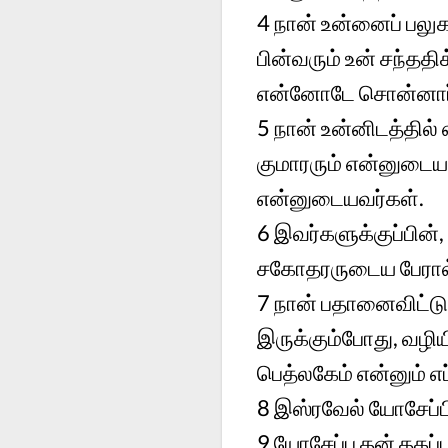
4 நான் உன்னைப் பலுக
பின்வரும் உன் சந்தத
என்னோடே சொன்னார
5 நான் உன்னிடத்தில் 
குமாரரும் என்னுடைய 
என்னுடையவர்கள்.
6 இவர்களுக்குப்பின்
சகோதரருடைய பேரால் அ
7 நான் பதானைவிட்டு 
இருக்கும்போது, வ
பெத்லகேம் என்னும் 
8 இஸ்ரவேல் யோசேப்பின
9 யோசேப்பு தன் தகப