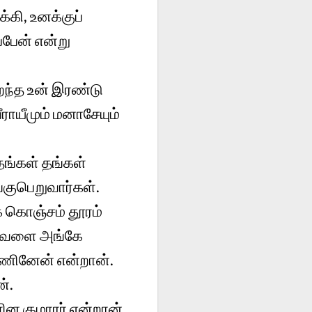
்கி, உனக்குப்
்பேன் என்று
ிறந்த உன் இரண்டு
ராயீமும் மனாசேயும்
தங்கள் தங்கள்
்குபெறுவார்கள்.
் கொஞ்சம் தூரம்
 அவளை அங்கே
ண்ணினேன் என்றான்.
ன்.
ன குமாரர் என்றான்.