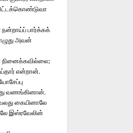
கிட்டக்கொண்டுவா
ன்றாய்ப் பார்க்கக்
ொழுது அவன்
ன் நினைக்கவில்லை;
்தார் என்றான்.
ோசேப்பு
்து வணங்கினான்.
ன் வலது கையினாலே
ாலே இஸ்ரவேலின்