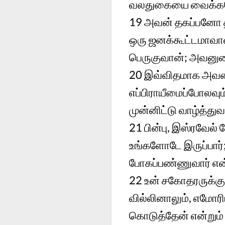
வலதுகையை வைக்கவே
19 அவன் தகப்பனோ தடு
ஒரு ஜனக்கூட்டமாவா
பெருகுவான்; அவனுட
20 இவ்விதமாக அவன்
எப்பிராயீமைப்போலவ
முன்னிட்டு வாழ்த்து
21 பின்பு, இஸ்ரவே
உங்களோடே இருப்பார்;
போகப்பண்ணுவார் என்
22 உன் சகோதரருக்குக
வில்லினாலும், எமோரி
கொடுத்தேன் என்றும