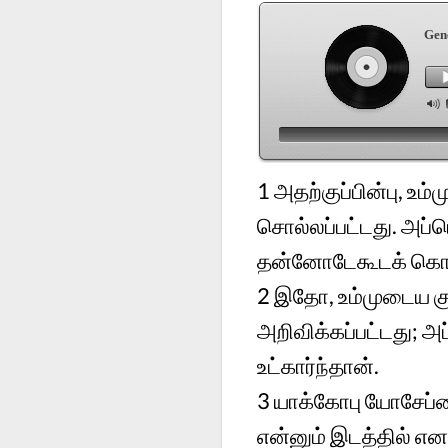
Gen
1 அதற்குப்பின்பு, உம
சொல்லப்பட்டது. அப்
தன்னோடேகூடக் கொ
2 இதோ, உம்முடைய கும
அறிவிக்கப்பட்டது; அ
உட்கார்ந்தான்.
3 யாக்கோபு யோசேப்
என்னும் இடத்தில் என