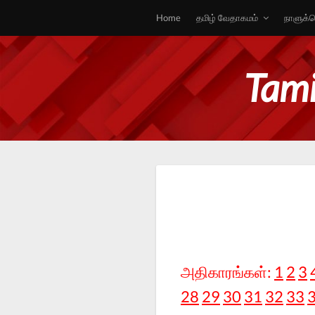
Home
தமிழ் வேதாகமம்
நாளுக்க
Tami
அதிகாரங்கள்:
1
2
3
28
29
30
31
32
33