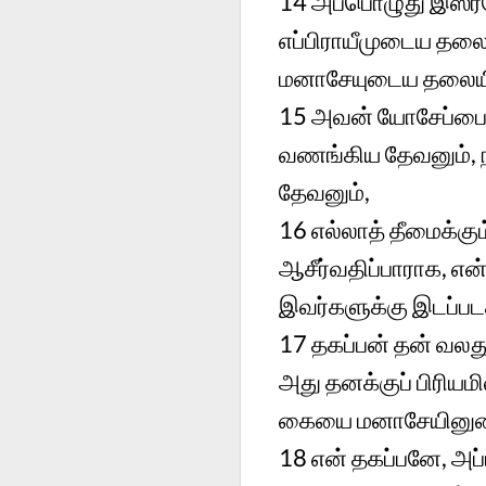
14 அப்பொழுது இஸ்ர
எப்பிராயீமுடைய தலை
மனாசேயுடைய தலையி
15 அவன் யோசேப்பை ஆச
வணங்கிய தேவனும், ந
தேவனும்,
16 எல்லாத் தீமைக்க
ஆசீர்வதிப்பாராக, என
இவர்களுக்கு இடப்படக
17 தகப்பன் தன் வல
அது தனக்குப் பிரியம
கையை மனாசேயினுடைய
18 என் தகப்பனே, அ