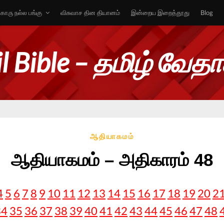
ொரு நல்ல பங்கு
விசுவாச தின தியானம்
இன்றைய இறைத்தூது
Blog
l Bible – தமிழ் வேத
ஆதியாகமம்
ஆதியாகமம் – அதிகாரம் 48
4
5
6
7
8
9
10
11
12
13
14
15
16
17
18
19
20
2
34
35
36
37
38
39
40
41
42
43
44
45
46
47
48