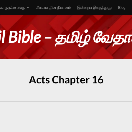
ொரு நல்ல பங்கு
விசுவாச தின தியானம்
இன்றைய இறைத்தூது
Blog
l Bible – தமிழ் வேத
Acts Chapter 16