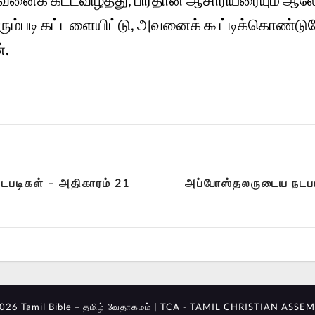
ம்படி கட்டளையிட்டு, அவனைக் கூட்டிக்கொண்டுப
்.
படிகள் – அதிகாரம் 21
அப்போஸ்தலருடைய நடபட
026 Tamil Bible – தமிழ் வேதாகமம் | TCA -
TAMIL CHRISTIAN ASSEM