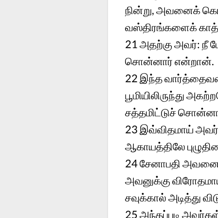
நின்று, அவனைக் க
வஸ்திரங்களைக் காத்
21
அதற்கு அவர்: நீ 
சொன்னார் என்றான்.
22
இந்த வார்த்தைவரை
பூமியிலிருந்து அகற்
சத்தமிட்டுச் சொன்னா
23
இவ்விதமாய் அவர்க
ஆகாயத்திலே புழுதிய
24
சேனாபதி அவனைக்
அவனுக்கு விரோதமாய் 
சவுக்கால் அடித்து வ
25
அந்தப்படி அவர்கள