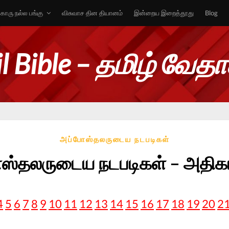
ொரு நல்ல பங்கு
விசுவாச தின தியானம்
இன்றைய இறைத்தூது
Blog
l Bible – தமிழ் வேத
அப்போஸ்தலருடைய நடபடிகள்
ஸ்தலருடைய நடபடிகள் – அதிகா
4
5
6
7
8
9
10
11
12
13
14
15
16
17
18
19
20
2