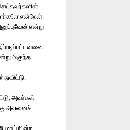
ெய்தவர்களின்
ார்களே என்றேன்.
னுப்புவேன் என்று
இப்படிப்பட்டவனை
்று மிகுந்த
்துவிட்டு,
டு, அவர்கள்
க்கு அவனைச்
ீபமாய் நின்ற