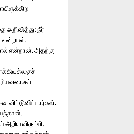
ாயிருக்கிற
 அறிவித்து: நீர்
 என்றான்.
ொல் என்றான். அதற்கு
லாக்கியத்தைச்
குரியவனாகப்
 விட்டுவிட்டார்கள்.
ந்தான்.
் அறிய விரும்பி,
ோசனை சங்கத்தார்