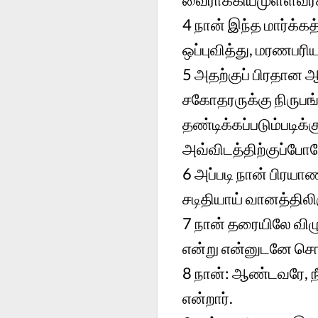
4
நான் இந்த மார்க்கத
ஒப்புவித்து, மரணபரிய
5
அதற்குப் பிரதான ஆ
சகோதரருக்கு நிருபங
தண்டிக்கப்படும்படிக
அவ்விடத்திற்குப்போ
6
அப்படி நான் பிரயா
சடிதியாய் வானத்திலி
7
நான் தரையிலே விழு
என்று என்னுடனே சொல
8
நான்: ஆண்டவரே, நீ
என்றார்.