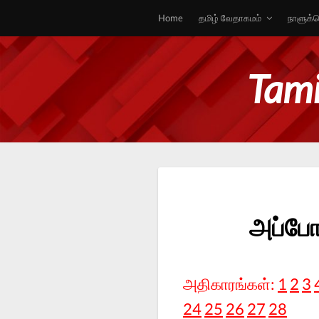
Home
தமிழ் வேதாகமம்
நாளுக்க
Tami
அப்போ
அதிகாரங்கள்:
1
2
3
24
25
26
27
28