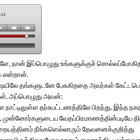
-22
ளே, நான் இப்பொழுது உங்களுக்குச் சொல்லப்போகிற
 என்றான்.
ையிலே தங்களுடனே பேசுகிறதை அவர்கள் கேட்டபொ
ள். அப்பொழுது அவன்:
யா நாட்டிலுள்ள தர்சுபட்டணத்திலே பிறந்து, இந்த ந
ு, முன்னோர்களுடைய வேதப்பிரமாணத்தின்படியே திட
்றையத்தினம் நீங்களெல்லாரும் தேவனைக்குறித்து
களாயிருக்கிறதுபோல நானும் வைராக்கியமுள்ளவனா