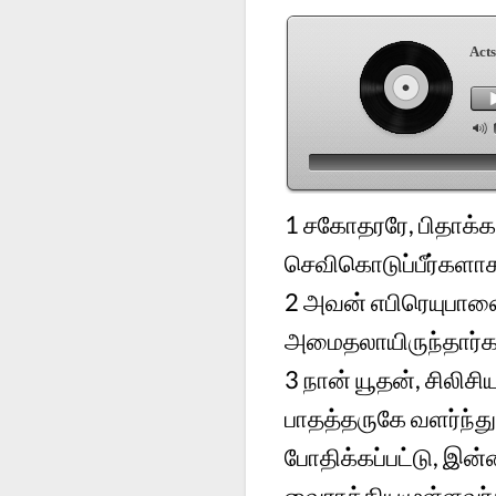
Acts
1
சகோதரரே, பிதாக்க
செவிகொடுப்பீர்களாக
2
அவன் எபிரெயுபாஷ
அமைதலாயிருந்தார்க
3
நான் யூதன், சிலிசி
பாதத்தருகே வளர்ந்த
போதிக்கப்பட்டு, இன
வைராக்கியமுள்ளவர்