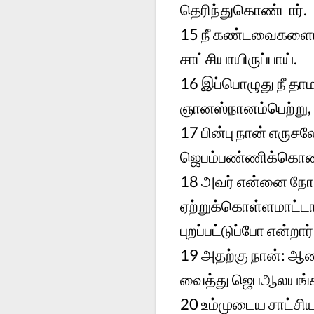
தெரிந்துகொண்டார்.
15
நீ கண்டவைகளையும
சாட்சியாயிருப்பாய்.
16
இப்பொழுது நீ தா
ஞானஸ்நானம்பெற்று, 
17
பின்பு நான் எருசல
ஜெபம்பண்ணிக்கொண்டி
18
அவர் என்னை நோக்
ஏற்றுக்கொள்ளமாட்டா
புறப்பட்டுப்போ என்றார்
19
அதற்கு நான்: ஆண
வைத்து ஜெபஆலயங்கள
20
உம்முடைய சாட்சி