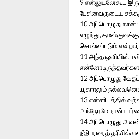
9
என்னுடனேகூட இருந
பேசினவருடைய சத்த
10
அப்பொழுது நான்: 
எழுந்து, தமஸ்குவுக்கு
சொல்லப்படும் என்றார்
11
அந்த ஒளியின் மக
என்னோடிருந்தவர்களா
12
அப்பொழுது வேதப்ப
யூதராலும் நல்லவனென
13
என்னிடத்தில் வந
அந்நேரமே நான் பார்
14
அப்பொழுது அவன்:
நீதிபரரைத் தரிசிக்