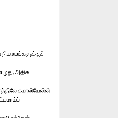
 நியாயங்களுக்குச்
ழுது, அதிக
கரத்திலே கமாலியேலின்
்டமாய்ப்
யிருந்தேன்.