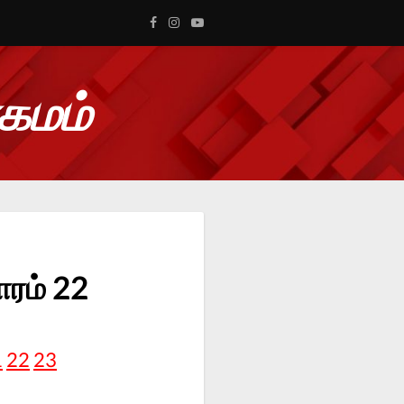
ாகமம்
ரம் 22
1
22
23