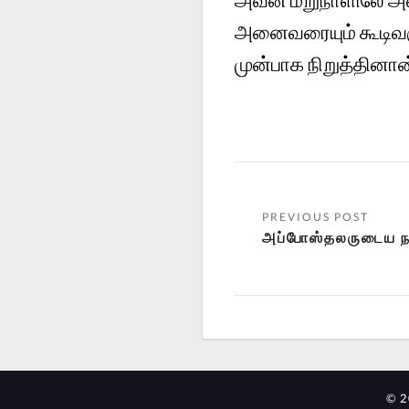
அனைவரையும் கூடிவரு
முன்பாக நிறுத்தினான
அப்போஸ்தலருடைய நட
© 2