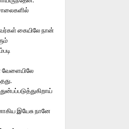
ச்சாலைகளில்
 அவர்கள் கையிலே நான்
ும்
்படி
யான வேளையிலே
்தது.
ுன்பப்படுத்துகிறாய்
ரேயனாகிய இயேசு நானே