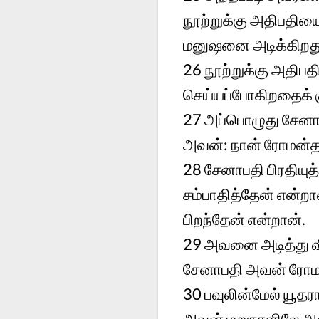
நூற்றுக்கு அதிபதிய
மனுஷனை அடிக்கிறது 
26
நூற்றுக்கு அதிபத
செய்யப்போகிறதைக் க
27
அப்பொழுது சேனாபத
அவன்: நான் ரோமன்த
28
சேனாபதி பிரதியுத
சம்பாதித்தேன் என்றா
பிறந்தேன் என்றான்.
29
அவனை அடித்து வி
சேனாபதி அவன் ரோமன
30
பவுலின்மேல் யூதரா
அவன் மறுநாளிலே அவ