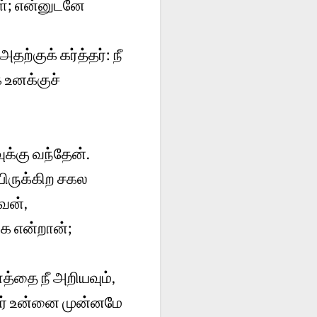
ள்; என்னுடனே
்குக் கர்த்தர்: நீ
ே உனக்குச்
க்கு வந்தேன்.
யிருக்கிற சகல
வன்,
க என்றான்;
்தை நீ அறியவும்,
வர் உன்னை முன்னமே