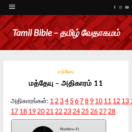
Tamil Bible – தமிழ் வேதாகமம்
மத்தேயு
மத்தேயு – அதிகாரம் 11
அதிகாரங்கள்:
1
2
3
4
5
6
7
8
9
10
11
12
13
17
18
19
20
21
22
23
24
25
26
27
28
Matthew-11