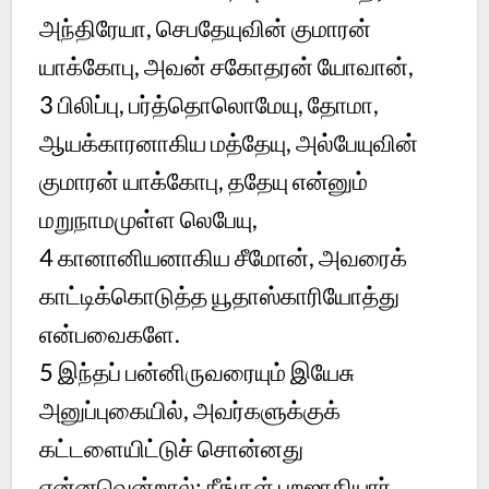
அந்திரேயா, செபதேயுவின் குமாரன்
யாக்கோபு, அவன் சகோதரன் யோவான்,
3
பிலிப்பு, பர்த்தொலொமேயு, தோமா,
ஆயக்காரனாகிய மத்தேயு, அல்பேயுவின்
குமாரன் யாக்கோபு, ததேயு என்னும்
மறுநாமமுள்ள லெபேயு,
4
கானானியனாகிய சீமோன், அவரைக்
காட்டிக்கொடுத்த யூதாஸ்காரியோத்து
என்பவைகளே.
5
இந்தப் பன்னிருவரையும் இயேசு
அனுப்புகையில், அவர்களுக்குக்
கட்டளையிட்டுச் சொன்னது
என்னவென்றால்: நீங்கள் புறஜாதியார்