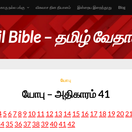
ொரு நல்ல பங்கு
விசுவாச தின தியானம்
இன்றைய இறைத்தூது
Blog
l Bible – தமிழ் வேத
யோபு
யோபு – அதிகாரம் 41
4
5
6
7
8
9
10
11
12
13
14
15
16
17
18
19
20
2
34
35
36
37
38
39
40
41
42