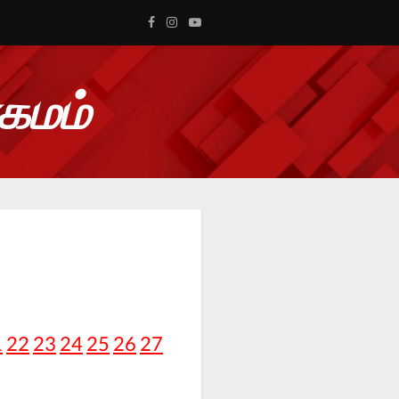
ாகமம்
1
22
23
24
25
26
27