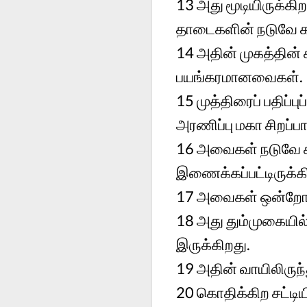
13
அது மூடியிருக்க
தாடைகளின் நடுவே க
14
அதின் முகத்தின் 
பயங்கரமானவைகள்.
15
முத்திரைப் பதிப்
அரணிப்பு மகா சிறப்பா
16
அவைகள் நடுவே க
இணைக்கப்பட்டிருக்க
17
அவைகள் ஒன்றோடொ
18
அது தும்முகையில
இருக்கிறது.
19
அதின் வாயிலிருந்த
20
கொதிக்கிற சட்டிய