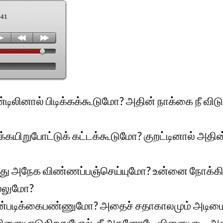
-41
லினால் பிடிக்கக்கூடுமோ? அதின் நாக்கை நீ விடு
க்கயிறுபோட்டுக் கட்டக்கூடுமோ? குறட்டினால் அத
த்து அநேக விண்ணப்பஞ்செய்யுமோ? உன்னை நோக்க
்லுமோ?
ன்படிக்கைபண்ணுமோ? அதைச் சதாகாலமும் அட
விளையாடுகிறதுபோல், நீ அதனோடே விளையாடி, அ