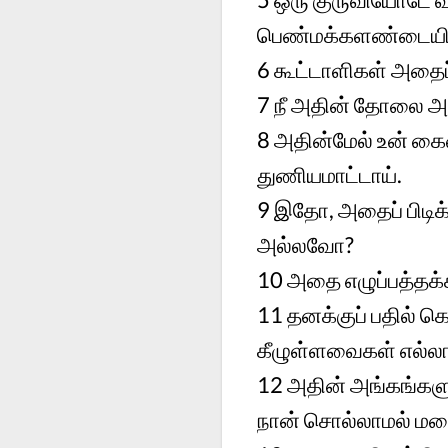
பெண்மக்களண்டையில
6
கூட்டாளிகள் அதைப்
7
நீ அதின் தோலை அ
8
அதின்மேல் உன் கை
துணியமாட்டாய்.
9
இதோ, அதைப் பிடிக
அல்லவோ?
10
அதை எழுப்பத்தக்க
11
தனக்குப் பதில் க
கீழுள்ளவைகள் எல்ல
12
அதின் அங்கங்களும
நான் சொல்லாமல் மற