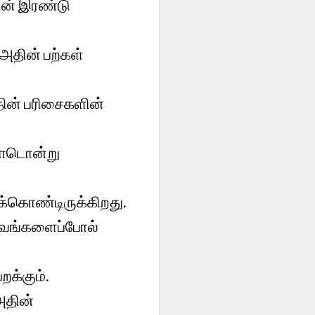
ின் இரண்டு
 அதின் பற்கள்
தின் பரிசைகளின்
றோடொன்று
்கொண்டிருக்கிறது.
ருவங்களைப்போல்
றக்கும்.
அதின்