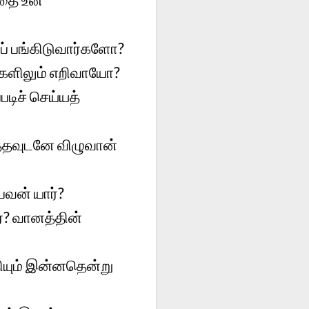
ுப் பங்கிடுவார்களோ?
களிலும் எறிவாயோ?
டிச் செய்யத்
த்தவுடனே விழுவான்
பவன் யார்?
ர்? வானத்தின்
தியும் இன்னதென்று