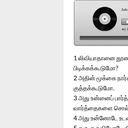
Job
1
லிவியாதானை தூண்டி
பிடிக்கக்கூடுமோ?
2
அதின் மூக்கை நார்
குத்தக்கூடுமோ.
3
அது உன்னைப் பார்
வார்த்தைகளை சொல
4
அது உன்னோடே உட
5
ஒரு குருவியோடே 