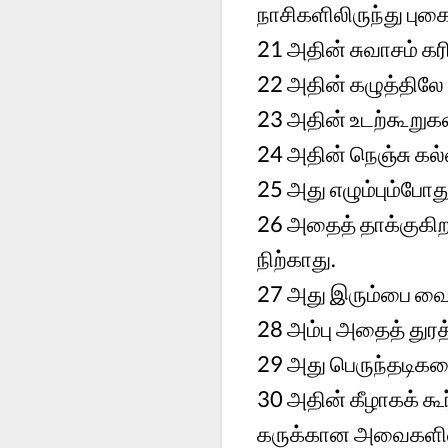
நாசிகளிலிருந்து புகை 
21
அதின் சுவாசம் கர
22
அதின் கழுத்திலே 
23
அதின் உடற்கூறுக
24
அதின் நெஞ்சு கல்
25
அது எழும்பும்போத
26
அதைத் தாக்குகிற
நிற்காது.
27
அது இரும்பை வை
28
அம்பு அதைத் துரத
29
அது பெருந்தடிக
30
அதின் கீழாகக் கூ
கருக்கான அவைகளின்