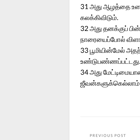
31
அது ஆழத்தை உல
கலக்கிவிடும்.
32
அது தனக்குப் ப
நாரையைப்போல் விளங்
33
பூமியின்மேல் அதற
உண்டுபண்ணப்பட்டது
34
அது மேட்டிமையா
ஜீவன்களுக்கெல்லாம் 