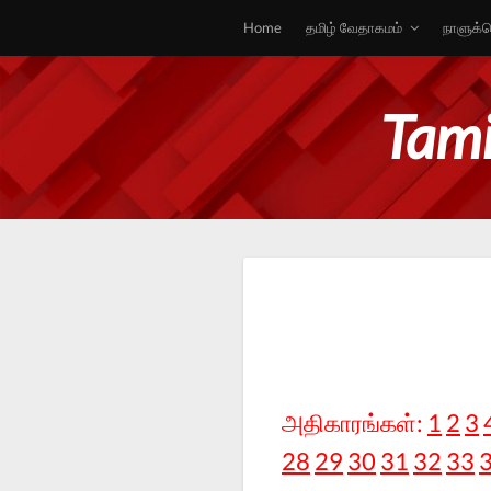
Home
தமிழ் வேதாகமம்
நாளுக்க
Tami
அதிகாரங்கள்:
1
2
3
28
29
30
31
32
33