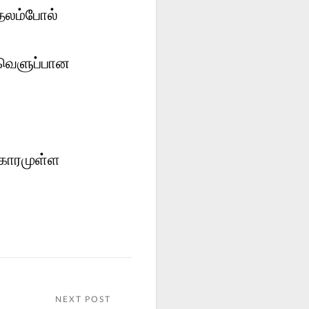
ைலம்போல்
 வெளுப்பான
க
காரமுள்ள