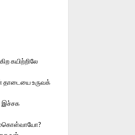
கிற கயிற்றிலே
ின் தாடையை உருவக்
ி இச்சக
ிமைகொள்வாயோ?
தை உன்