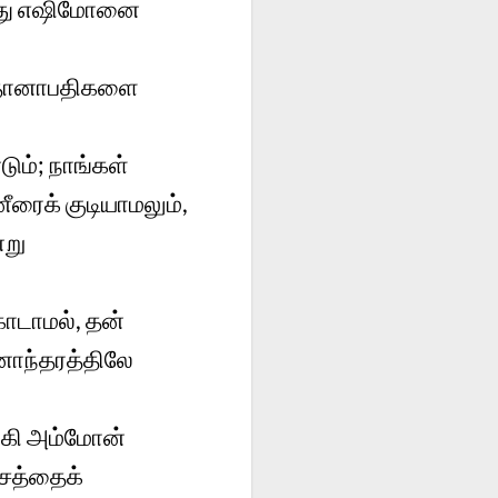
ந்து எஷிமோனை
ஸ்தானாபதிகளை
ும்; நாங்கள்
ரைக் குடியாமலும்,
்று
ொடாமல், தன்
னாந்தரத்திலே
்கி அம்மோன்
ேசத்தைக்