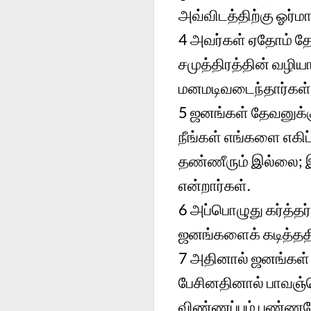
அவ்விடத்திற்கு ஓர்மா 
4
அவர்கள் ஏதோம் தேசத
சமுத்திரத்தின் வழி
மனமடிவடைந்தார்கள்
5
ஜனங்கள் தேவனுக்கு
நீங்கள் எங்களை எகி
தண்ணீரும் இல்லை; இ
என்றார்கள்.
6
அப்பொழுது கர்த்த
ஜனங்களைக் கடித்தத
7
அதினால் ஜனங்கள் ம
பேசினதினால் பாவஞ்செ
விண்ணப்பம் பண்ணவே