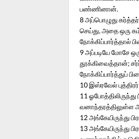
பண்ணினான்.
8
அப்பொழுது கர்த்தர
செய்து, அதை ஒரு க
நோக்கிப்பார்த்தால் பி
9
அப்படியே மோசே ஒரு
தூக்கிவைத்தான்; சர
நோக்கிப்பார்த்துப் பி
10
இஸ்ரவேல் புத்திர
11
ஓபோத்திலிருந்து
வனாந்தரத்திலுள்ள அ
12
அங்கேயிருந்து பி
13
அங்கேயிருந்து பி