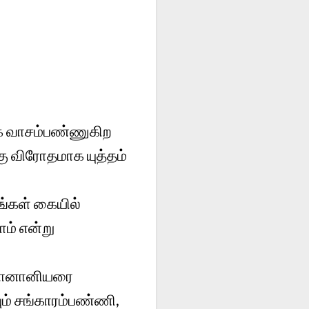
கே வாசம்பண்ணுகிற
ு விரோதமாக யுத்தம்
ங்கள் கையில்
ம் என்று
் கானானியரை
ம் சங்காரம்பண்ணி,