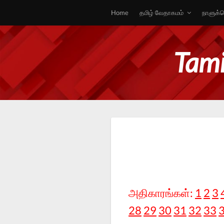
Home
தமிழ் வேதாகமம்
நாளுக்க
Tami
அதிகாரங்கள்:
1
2
3
28
29
30
31
32
33