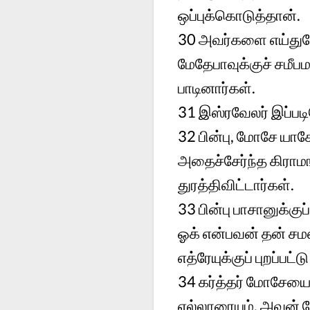
ஒப்புக்கொடுத்தான்.
30
அவர்களை எய்துபோ
மேதேபாவுக்குச் சமீ
பாடினார்கள்.
31
இஸ்ரவேலர் இப்படி
32
பின்பு, மோசே யாச
அதைச்சேர்ந்த கிராம
துரத்திவிட்டார்கள்.
33
பின்பு பாசானுக்கு
ஓக் என்பவன் தன் சமஸ
எத்ரேயுக்குப் புறப்பட்ட
34
கர்த்தர் மோசேயை
எல்லாரையும், அவன் 