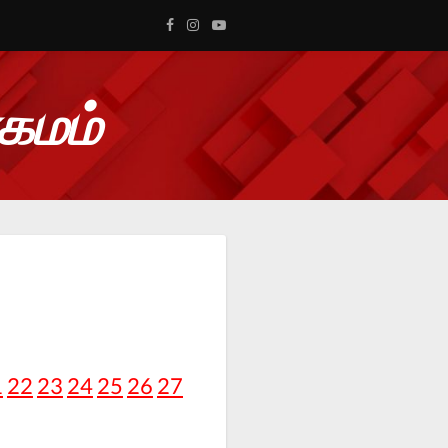
ாகமம்
1
22
23
24
25
26
27