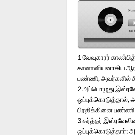
Num
1
வேவுகாரர் காண்பி
கானானியனாகிய ஆராத
பண்ணி, அவர்களில் 
2
அப்பொழுது இஸ்ரவே
ஒப்புக்கொடுத்தால்
பிரதிக்கினை பண்ணி
3
கர்த்தர் இஸ்ரவேலி
ஒப்புக்கொடுத்தார்;