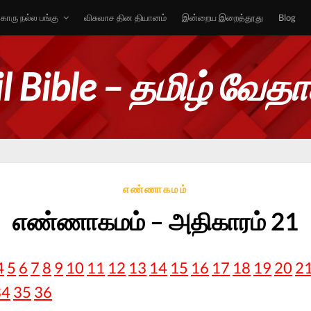
ொரு நல்ல பங்கு
விசுவாச தின தியானம்
இன்றைய இறைத்தூது
Blog
l Bible – தமிழ் வேத
எண்ணாகமம்
எண்ணாகமம் – அதிகாரம் 21
4
5
6
7
8
9
10
11
12
13
14
15
16
17
18
19
20
2
34
35
36