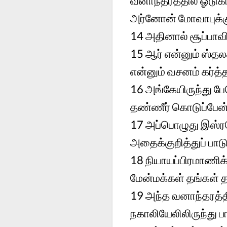
வனாந்தரத்தில் ஓடுக
அர்னோன் மோவாபுக்கு
14
அதினால் சூப்பாவ
15
ஆர் என்னும் ஸ்தலத
என்னும் வசனம் கர்த்த
16
அங்கேயிருந்து பே
தண்ணீர் கொடுப்பேன்
17
அப்பொழுது இஸ்ரவ
அதைக்குறித்துப் பாட
18
நியாயப்பிரமாணிக
மேன்மக்கள் தங்கள்
19
அந்த வனாந்தரத்தி
நகாலியேலிலிருந்து ப