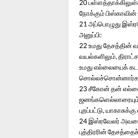
20
பள்ளத்தாக்கிலுள
நோக்கும் பிஸ்காவின் 
21
அப்பொழுது இஸ்ர
அனுப்பி:
22
உமது தேசத்தின் வ
வயல்களிலும், திராட்
உமது எல்லையைக் கடந
சொல்லச்சொன்னார்க
23
சீகோன் தன் எல்ல
ஜனங்களெல்லாரையும்
புறப்பட்டு, யாகாசுக
24
இஸ்ரவேலர் அவனை
புத்திரரின் தேசத்த