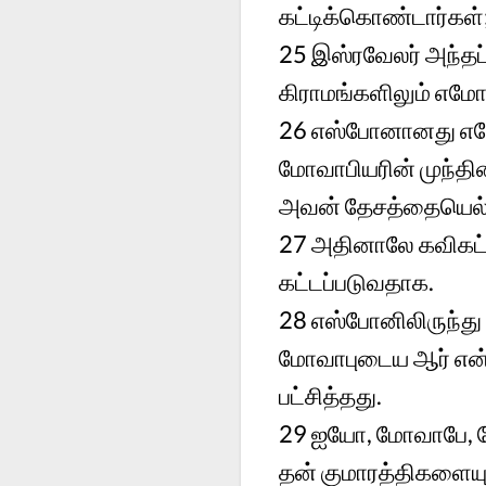
கட்டிக்கொண்டார்கள்
25
இஸ்ரவேலர் அந்தப்
கிராமங்களிலும் எமோர
26
எஸ்போனானது எமோ
மோவாபியரின் முந்தி
அவன் தேசத்தையெல்ல
27
அதினாலே கவிகட்ட
கட்டப்படுவதாக.
28
எஸ்போனிலிருந்து 
மோவாபுடைய ஆர் என
பட்சித்தது.
29
ஐயோ, மோவாபே, கே
தன் குமாரத்திகளையு