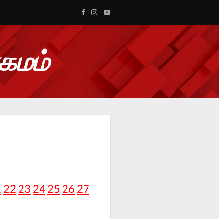
ாகமம்
1
22
23
24
25
26
27