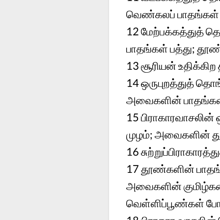
வெண்கலப் பாதங்கள்
12
மேற்பக்கத்துத் 
பாதங்கள் பத்து; த
13
சூரியன் உதிக்கிற
14
ஒருபுறத்துத் தொ
அவைகளின் பாதங்கள்
15
பிராகாரவாசலின் ஒ
முழம்; அவைகளின் தூ
16
சுற்றுப்பிராகாரத
17
தூண்களின் பாதங
அவைகளின் குமிழ்களை
வெள்ளிப்பூண்கள் போ