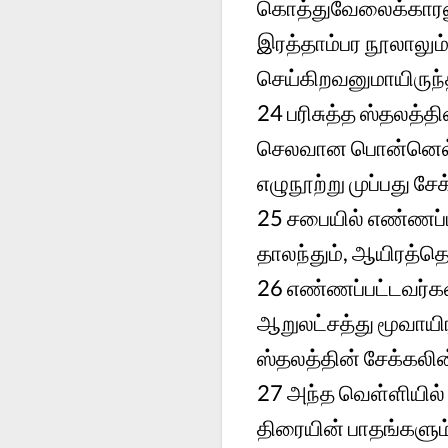
கொத்துவேலைக்காரனு
இரத்தாம்பர நூலாலும்
செய்கிறவனுமாயிருந்
24
பரிசுத்த ஸ்தலத்த
செலவான பொன்னெல்லாம
எழுநூற்று முப்பது சே
25
சபையில் எண்ணப்பட
தாலந்தும், ஆயிரத்தெ
26
எண்ணப்பட்டவர்கள
ஆறுலட்சத்து மூவாயிர
ஸ்தலத்தின் சேக்கலின
27
அந்த வெள்ளியில் 
திரையின் பாதங்களும் 