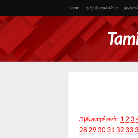
Home
தமிழ் வேதாகமம்
நாளுக்க
Tami
அதிகாரங்கள்:
1
2
3
28
29
30
31
32
33