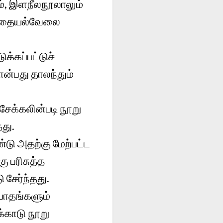
, இளநீலநூலாலும்
ரத் தையல்வேலை
க்கப்பட்டுச்
ன்பது தாலந்தும்
சேக்கலின்படி நூறு
து.
டு அதற்கு மேற்பட்ட
ு பரிசுத்த
 சேர்ந்தது.
 பாதங்களும்
க்காடு நூறு