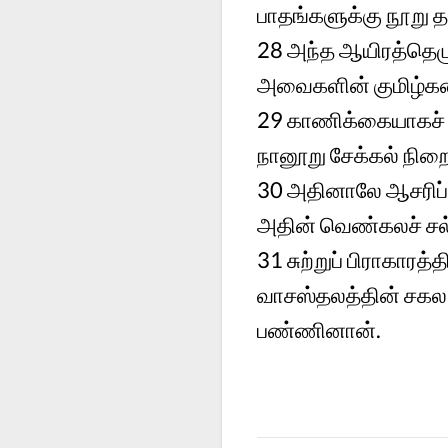
பாதங்களுக்கு நூறு த
28
அந்த ஆயிரத்தெழு
அவைகளின் குமிழ்கள
29
காணிக்கையாகச் ச
நானூறு சேக்கல் நிறை
30
அதினாலே ஆசரிப்ப
அதின் வெண்கலச் சல்
31
சுற்றுப் பிராகார
வாசஸ்தலத்தின் சகல 
பண்ணினான்.