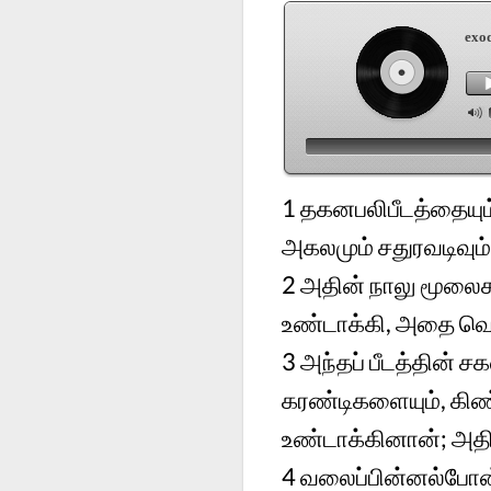
exo
1
தகனபலிபீடத்தையும் 
அகலமும் சதுரவடிவும்
2
அதின் நாலு மூலைக
உண்டாக்கி, அதை வெண
3
அந்தப் பீடத்தின் ச
கரண்டிகளையும், கிண்
உண்டாக்கினான்; அத
4
வலைப்பின்னல்போன்