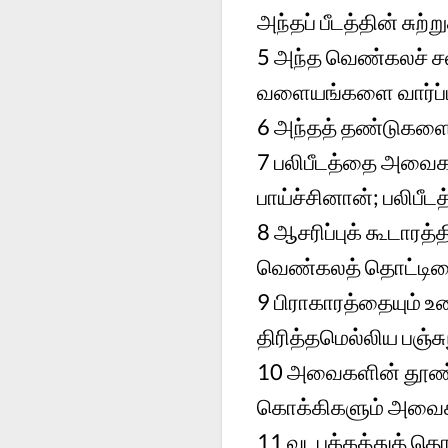
அந்தப் பீடத்தின் சுற
5
அந்த வெண்கலச் சல
வளையங்களை வார்ப்பி
6
அந்தத் தண்டுகளைச
7
பலிபீடத்தை அவைகள
பாய்ச்சினான்; பலிபீ
8
ஆசரிப்புக் கூடாரத்
வெண்கலத் தொட்டியை
9
பிராகாரத்தையும் உ
திரித்தமெல்லிய பஞ்
10
அவைகளின் தூண்க
கொக்கிகளும் அவைகள
11
வடபக்கத்துத் த