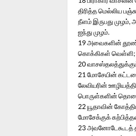
18
பிராகார வாசலின்
திரித்த மெல்லிய பஞ்
நீளம் இருபது முழம்,
ஐந்து முழம்.
19
அவைகளின் தூண்க
கொக்கிகள் வெள்ளி;
20
வாசஸ்தலத்துக்கும
21
மோசேயின் கட்டள
லேவியரின் ஊழியத்தி
பொருள்களின் தொக
22
யூதாவின் கோத்தி
மோசேக்குக் கற்பித்த
23
அவனோடேகூடத் தா