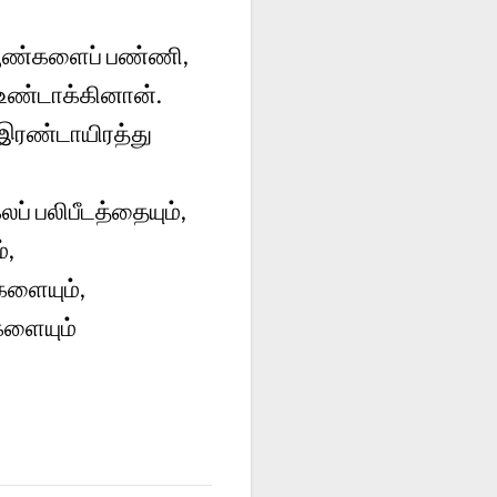
 பூண்களைப் பண்ணி,
உண்டாக்கினான்.
இரண்டாயிரத்து
் பலிபீடத்தையும்,
்,
களையும்,
களையும்