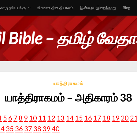
ொரு நல்ல பங்கு
விசுவாச தின தியானம்
இன்றைய இறைத்தூது
Blog
l Bible – தமிழ் வேத
யாத்திராகமம்
யாத்திராகமம் – அதிகாரம் 38
4
5
6
7
8
9
10
11
12
13
14
15
16
17
18
19
20
2
34
35
36
37
38
39
40