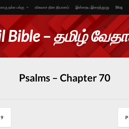
ொரு நல்ல பங்கு
விசுவாச தின தியானம்
இன்றைய இறைத்தூது
Blog
l Bible – தமிழ் வேத
Psalms – Chapter 70
69
P