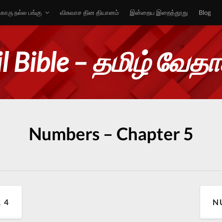
ொரு நல்ல பங்கு
விசுவாச தின தியானம்
இன்றைய இறைத்தூது
Blog
l Bible – தமிழ் வேத
Numbers – Chapter 5
 4
N