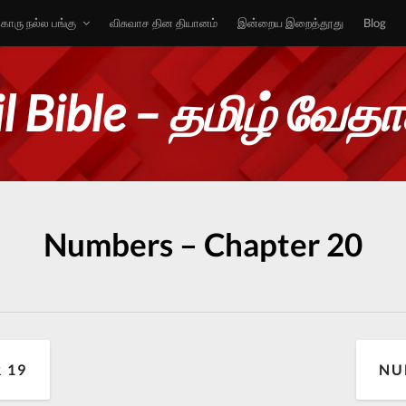
ொரு நல்ல பங்கு
விசுவாச தின தியானம்
இன்றைய இறைத்தூது
Blog
l Bible – தமிழ் வேத
Numbers – Chapter 20
 19
NU