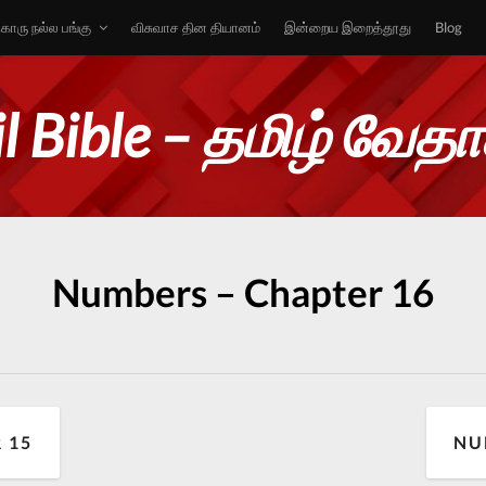
ொரு நல்ல பங்கு
விசுவாச தின தியானம்
இன்றைய இறைத்தூது
Blog
l Bible – தமிழ் வேத
Numbers – Chapter 16
 15
NU