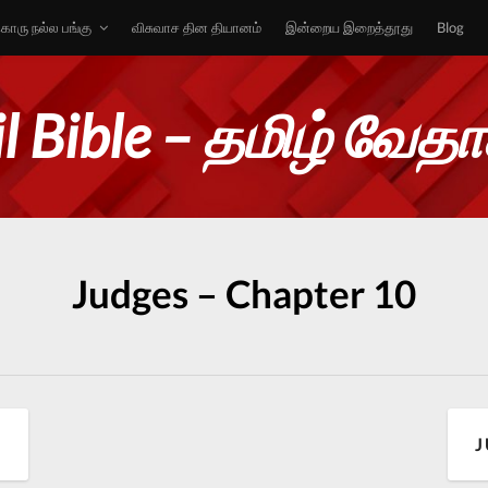
ொரு நல்ல பங்கு
விசுவாச தின தியானம்
இன்றைய இறைத்தூது
Blog
l Bible – தமிழ் வேத
Judges – Chapter 10
9
J