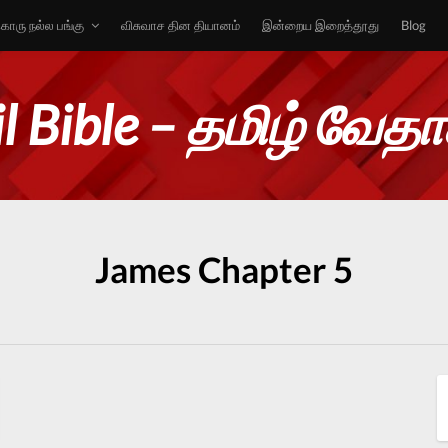
ொரு நல்ல பங்கு
விசுவாச தின தியானம்
இன்றைய இறைத்தூது
Blog
l Bible – தமிழ் வேத
James Chapter 5