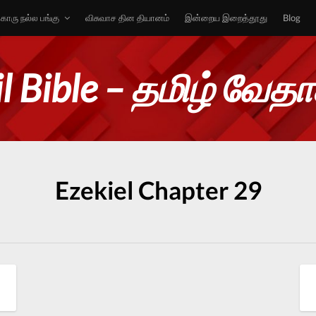
ொரு நல்ல பங்கு
விசுவாச தின தியானம்
இன்றைய இறைத்தூது
Blog
l Bible – தமிழ் வேத
Ezekiel Chapter 29