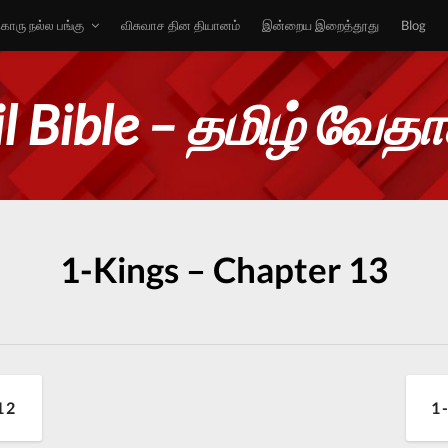
ொரு நல்ல பங்கு
விசுவாச தின தியானம்
இன்றைய இறைத்தூது
Blog
l Bible – தமிழ் வேத
1-Kings – Chapter 13
12
1