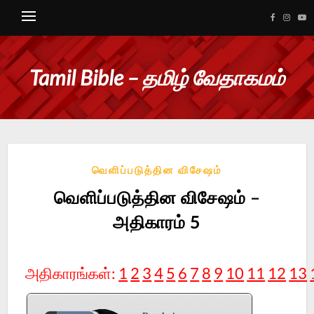
Tamil Bible – தமிழ் வேதாகமம்
வெளிப்படுத்தின விசேஷம்
வெளிப்படுத்தின விசேஷம் –
அதிகாரம் 5
அதிகாரங்கள்:
1
2
3
4
5
6
7
8
9
10
11
12
13