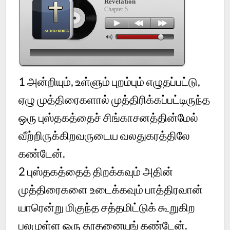
Revelation
Chapter 5
1
அன்றியும், உள்ளும் புறம்பும் எழுதப்பட்டு,
ஏழு முத்திரைகளால் முத்திரிக்கப்பட்டிருந்த
ஒரு புஸ்தகத்தைச் சிங்காசனத்தின்மேல்
வீற்றிருக்கிறவருடைய வலதுகரத்திலே
கண்டேன்.
2
புஸ்தகத்தைத் திறக்கவும் அதின்
முத்திரைகளை உடைக்கவும் பாத்திரவான்
யாரென்று மிகுந்த சத்தமிட்டுக் கூறுகிற
பலமுள்ள ஒரு தூதனையுங் கண்டேன்.