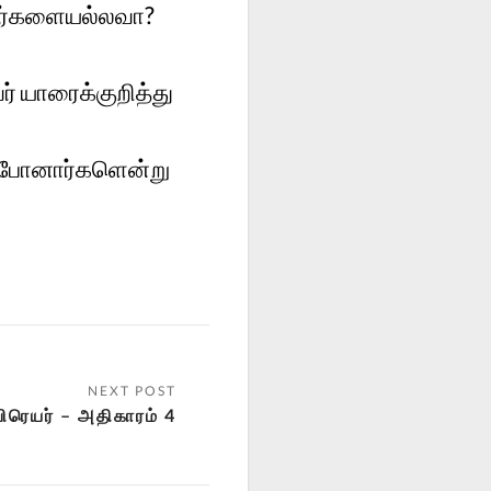
தவர்களையல்லவா?
் யாரைக்குறித்து
ற்போனார்களென்று
ிரெயர் – அதிகாரம் 4