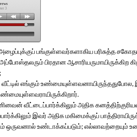
rews
ter 3
 அழைப்புக்குப் பங்குள்ளவர்களாகிய பரிசுத்த சகோதர
ப்போஸ்தலரும் பிரதான ஆசாரியருமாயிருக்கிற கி
;
ட்டில் எங்கும் உண்மையுள்ளவனாயிருந்ததுபோல, 
உண்மையுள்ளவராயிருக்கிறார்.
னவன் வீட்டைப்பார்க்கிலும் அதிக கனத்திற்குரிய
க்கிலும் இவர் அதிக மகிமைக்குப் பாத்திராயிருக்
ும் ஒருவனால் உண்டாக்கப்படும்; எல்லாவற்றையும்