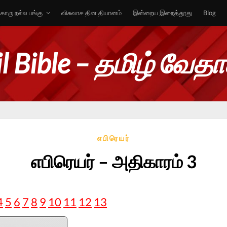
ொரு நல்ல பங்கு
விசுவாச தின தியானம்
இன்றைய இறைத்தூது
Blog
l Bible – தமிழ் வேத
எபிரெயர்
எபிரெயர் – அதிகாரம் 3
4
5
6
7
8
9
10
11
12
13