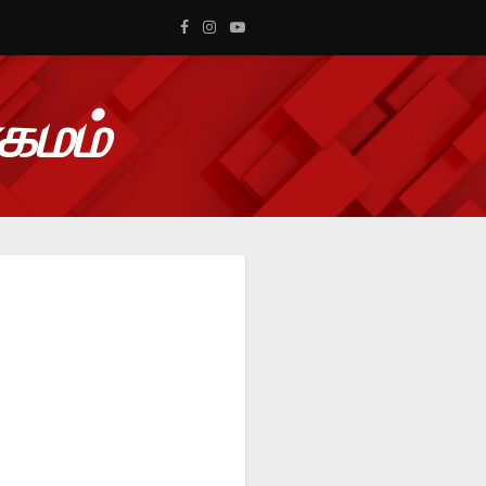
ாகமம்