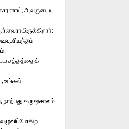
க்காரனாய், அவருடைய
்ளவராயிருக்கிறார்;
ிவுபரியந்தம்
ம்.
ய சத்தத்தைக்
 உங்கள்
ு, நாற்பது வருஷகாலம்
 வழுவிப்போகிற