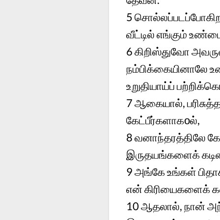
5
சொல்லப்படப்போகிற
வீட்டில் எங்கும் உண
6
கிறிஸ்துவோ அவருட
நம்பிக்கையினாலே உண
உறுதியாய்ப் பற்றிக்
7
ஆகையால், பரிசுத
கேட்பீர்களாகοல்,
8
வனாந்தரத்திலே க
இருதயங்களைக் கடினப
9
அங்கே உங்கள் பிதா
என் கிரியைகளைக் க
10
ஆதலால், நான் அந