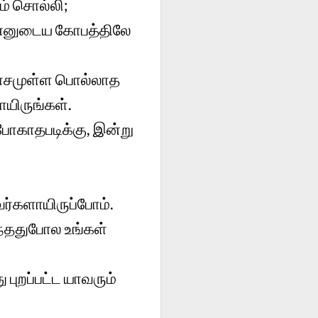
் சொல்லி;
என்னுடைய கோபத்திலே
ாசமுள்ள பொல்லாத
ாயிருங்கள்.
போகாதபடிக்கு, இன்று
வர்களாயிருப்போம்.
ந்ததுபோல உங்கள்
 புறப்பட்ட யாவரும்