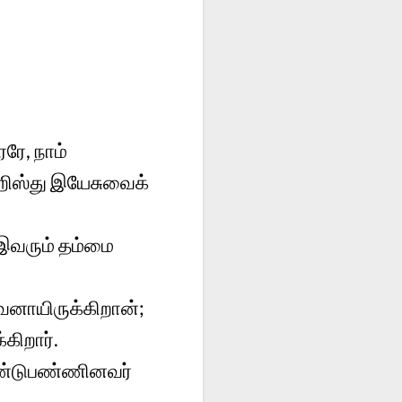
ரே, நாம்
றிஸ்து இயேசுவைக்
இவரும் தம்மை
வனாயிருக்கிறான்;
கிறார்.
 உண்டுபண்ணினவர்