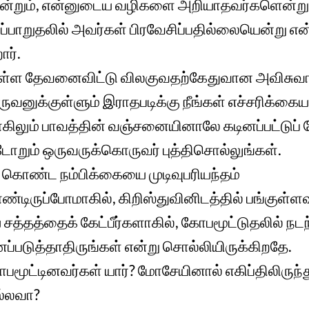
்றும், என்னுடைய வழிகளை அறியாதவர்களென்றும
பாறுதலில் அவர்கள் பிரவேசிப்பதில்லையென்று 
ர்.
ள்ள தேவனைவிட்டு விலகுவதற்கேதுவான அவிசுவ
னுக்குள்ளும் இராதபடிக்கு நீங்கள் எச்சரிக்கைய
கிலும் பாவத்தின் வஞ்சனையினாலே கடினப்பட்டுப் 
டோறும் ஒருவருக்கொருவர் புத்திசொல்லுங்கள்.
ே கொண்ட நம்பிக்கையை முடிவுபரியந்தம்
ொண்டிருப்போமாகில், கிறிஸ்துவினிடத்தில் பங்குள்ள
த்தத்தைக் கேட்பீர்களாகில், கோபமூட்டுதலில் நட
்படுத்தாதிருங்கள் என்று சொல்லியிருக்கிறதே.
பமூட்டினவர்கள் யார்? மோசேயினால் எகிப்திலிருந்து
ல்லவா?