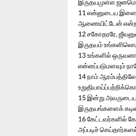
இருதயமுள்ள ஜனமென
11
என்னுடைய இளைப்
ஆணையிட்டேன் என்றா
12
சகோதரரே, ஜீவனு
இருதயம் உங்களிலொருவ
13
உங்களில் ஒருவனா
என்னப்படுமளவும் நா
14
நாம் ஆரம்பத்தில
உறுதியாய்ப்பற்றிக்க
15
இன்று அவருடைய ச
இருதயங்களைக் கடினப
16
கேட்டவர்களில் கோ
அப்படிச் செய்தார்கள