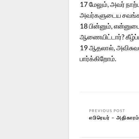
17
மேலும், அவர் நா
அவர்களுடைய சவங்கள்
18
பின்னும், என்னு
ஆணையிட்டார்? கீழ்ப
19
ஆதலால், அவிசுவ
பார்க்கிறோம்.
எபிரெயர் – அதிகாரம