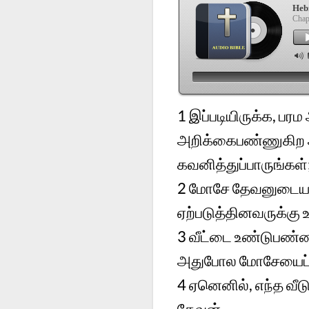
Heb
Chap
1
இப்படியிருக்க, பரம
அறிக்கைபண்ணுகிற அ
கவனித்துப்பாருங்கள்
2
மோசே தேவனுடைய வீ
ஏற்படுத்தினவருக்கு 
3
வீட்டை உண்டுபண்ணி
அதுபோல மோசேயைப்பார்
4
ஏனெனில், எந்த வீட
தேவன்.