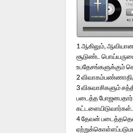
Chap
1
ஆகிலும், ஆவியானவர
சூடுண்ட பொய்யருடைய
உபதேசங்களுக்கும் ச
2
விவாகம்பண்ணாதிரு
3
விசுவாசிகளும் சத்
படைத்த போஜனபதார்த
கட்டளையிடுவார்கள்.
4
தேவன் படைத்ததெல்
ஏற்றுக்கொள்ளப்படுமா