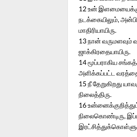
12
உன் இளமையைக்குற
நடக்கையிலும், அன்பில
மாதிரியாயிரு.
13
நான் வருமளவும் வ
ஜாக்கிரதையாயிரு.
14
மூப்பராகிய சங்க
அளிக்கப்பட்ட வரத்த
15
நீ தேறுகிறது யா
நிலைத்திரு.
16
உன்னைக்குறித்து
நிலைகொண்டிரு, இப்ப
இரட்சித்துக்கொள்ளு