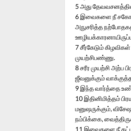
5
அது தேவவசனத்தினால
6
இவைகளை நீ சகோதரரு
அநுசரித்த நற்போதகத
ஊழியக்காரனாயிருப்ப
7
சீர்கேடும் கிழவிக
முயற்சிபண்ணு.
8
சரீர முயற்சி அற்ப
ஜீவனுக்கும் வாக்கு
9
இந்த வார்த்தை உண்ம
10
இதினிமித்தம் பி
மனுஷருக்கும், விசே
நம்பிக்கை, வைத்திரு
11
இவைகளை நீ கட்ட