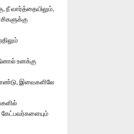
நீ வார்த்தையிலும்,
வாசிகளுக்கு
றதிலும்
ினால் உனக்கு
க்கொண்டு, இவைகளிலே
ைகளில்
 கேட்பவர்களையும்