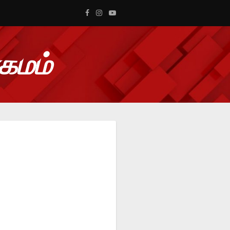
ாகமம்