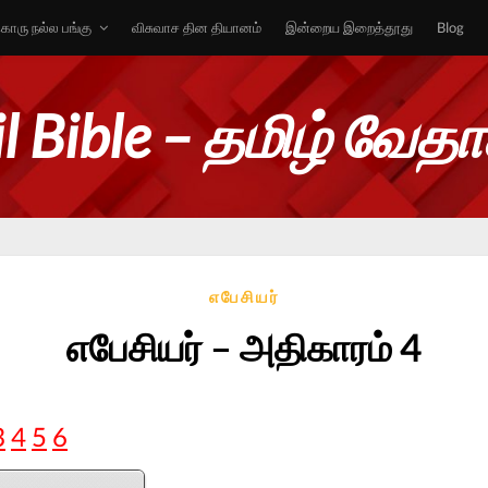
ொரு நல்ல பங்கு
விசுவாச தின தியானம்
இன்றைய இறைத்தூது
Blog
l Bible – தமிழ் வேத
எபேசியர்
எபேசியர் – அதிகாரம் 4
3
4
5
6