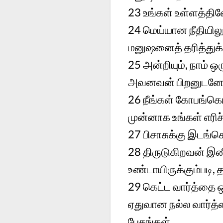
23
உங்கள் உள்ளத்தி
24
மெய்யான நீதியிலு
மனுஷனைத் தரித்துக
25
அன்றியும், நாம்
அவனவன் பிறனுடனே 
26
நீங்கள் கோபங்கொ
முன்னாக உங்கள் எரி
27
பிசாசுக்கு இடங்
28
திருடுகிறவன் இன
உண்டாயிருக்கும்படி
29
கெட்ட வார்த்தை ஒன
ஏதுவான நல்ல வார்த
பேசுங்கள்.