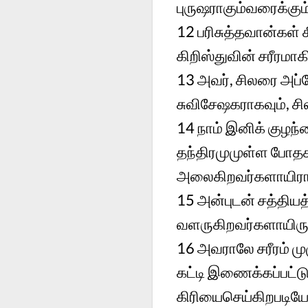
புருஷராகும்வரைக்கும்
12
பரிசுத்தவான்கள் 
கிறிஸ்துவின் சரீரம
13
அவர், சிலரை அப்ப
சுவிசேஷகராகவும், சி
14
நாம் இனிக் குழந
தந்திரமுமுள்ள போத
அலைகிறவர்களாயிரா
15
அன்புடன் சத்திய
வளருகிறவர்களாயிருக்
16
அவராலே சரீரம் ம
கட்டி இணைக்கப்பட்ட
கிரியைசெய்கிறபடியே