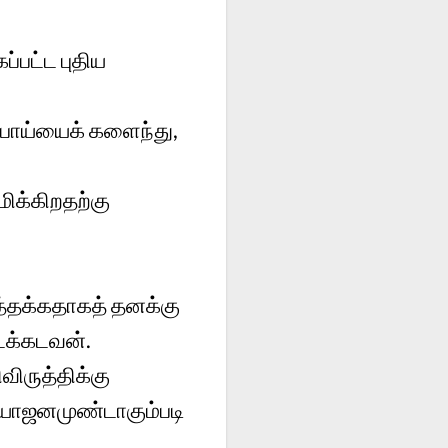
ப்பட்ட புதிய
 பொய்யைக் களைந்து,
ிக்கிறதற்கு
த்தக்கதாகத் தனக்கு
டக்கடவன்.
விருத்திக்கு
ரயோஜனமுண்டாகும்படி