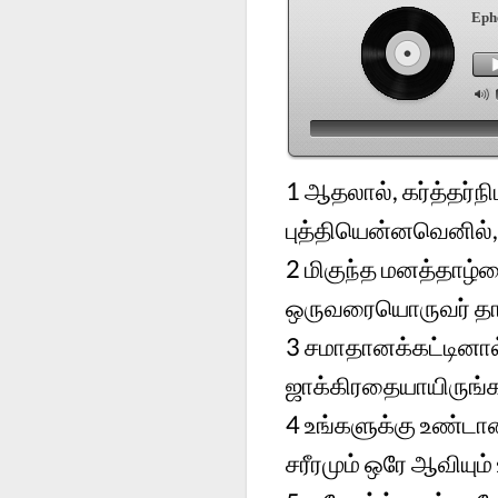
Eph
1
ஆதலால், கர்த்தர்ந
புத்தியென்னவெனில், 
2
மிகுந்த மனத்தாழ்ம
ஒருவரையொருவர் தாங
3
சமாதானக்கட்டினா
ஜாக்கிரதையாயிருங்க
4
உங்களுக்கு உண்டா
சரீரமும் ஒரே ஆவியும்