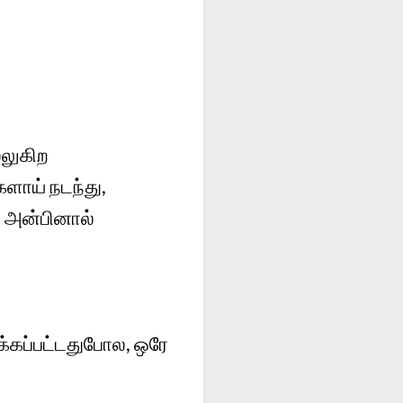
்லுகிற
களாய் நடந்து,
, அன்பினால்
க்கப்பட்டதுபோல, ஒரே