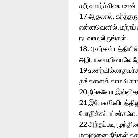
சரீரவளர்ச்சியை உண்ட
17
ஆதலால், கர்த்தருக
என்னவெனில், மற்றப்
நடவாமலிருங்கள்.
18
அவர்கள் புத்தியி
அறியாமையினாலே தேவ
19
உணர்வில்லாதவர்க
தங்களைக் காமவிகாரத்
20
நீங்களோ இவ்விதம
21
இயேசுவினிடத்திலு
போதிக்கப்பட்டீர்களே.
22
அந்தப்படி, முந்
மனுஷனை நீங்கள் கள