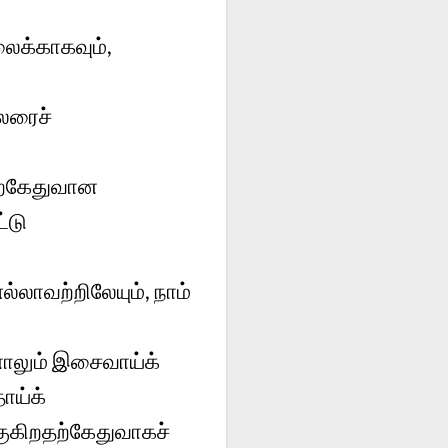
லைக்காகவும்,
ிலரைச்
தற்கேதுவான
்டு
லாவற்றிலேயும், நாம்
னாலும் இசைவாய்க்
ாய்க்
குகிறதற்கேதுவாகச்