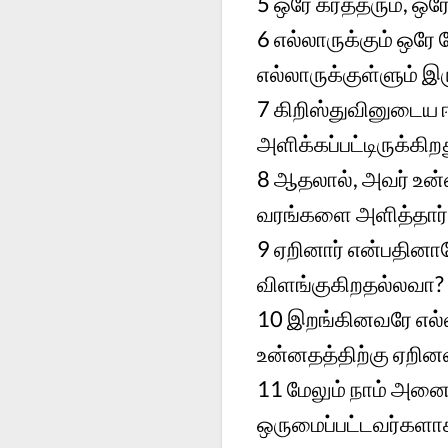
5
ஒரே கர்த்தரும், ஒ
6
எல்லாருக்கும் ஒரே 
எல்லாருக்குள்ளும் இர
7
கிறிஸ்துவினுடைய 
அளிக்கப்பட்டிருக்கிறத
8
ஆதலால், அவர் உன்ன
வரங்களை அளித்தார் எ
9
ஏறினார் என்பதினால
விளங்குகிறதல்லவா?
10
இறங்கினவரே எல்ல
உன்னதத்திற்கு ஏறினவ
11
மேலும் நாம் அனை
ஒருமைப்பட்டவர்களாக