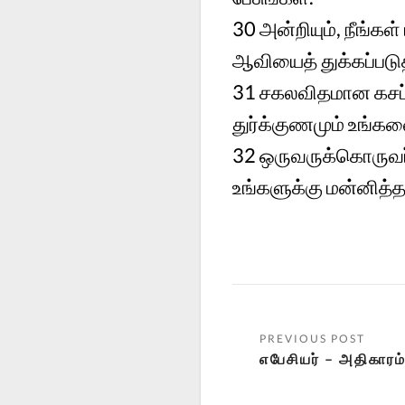
30
அன்றியும், நீங்க
ஆவியைத் துக்கப்படுத
31
சகலவிதமான கசப்பும
துர்க்குணமும் உங்கள
32
ஒருவருக்கொருவர் 
உங்களுக்கு மன்னித்த
எபேசியர் – அதிகாரம