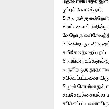
பிதாவாகிய தேவனுடை
ஒப்புக்கொடுத்தார்;
5
அவருக்கு என்றென
6
உங்களைக் கிறிஸ்து
வேறொரு சுவிசேஷத்திற
7
வேறொரு சுவிசேஷம்
சுவிசேஷத்தைப் புரட
8
நாங்கள் உங்களுக்க
வருகிற ஒரு தூதனாவத
சபிக்கப்பட்டவனாயிர
9
முன் சொன்னதுபோல 
சுவிசேஷத்தையல்லாமல
சபிக்கப்பட்டவனாயிர