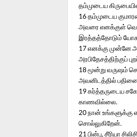
தம்முடைய கிருபையி
16
தம்முடைய குமாரன
அவரை எனக்குள் வெளி
இரத்தத்தோடும் ய
17
எனக்கு முன்னே அ
அரபிதேசத்திற்குப் புற
18
மூன்று வருஷம் செ
அவனிடத்தில் பதினைந்
19
கர்த்தருடைய சக
காணவில்லை.
20
நான் உங்களுக்கு
சொல்லுகிறேன்.
21
பின்பு, சீரியா சில