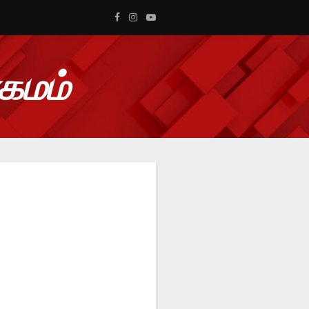
ாகமம்