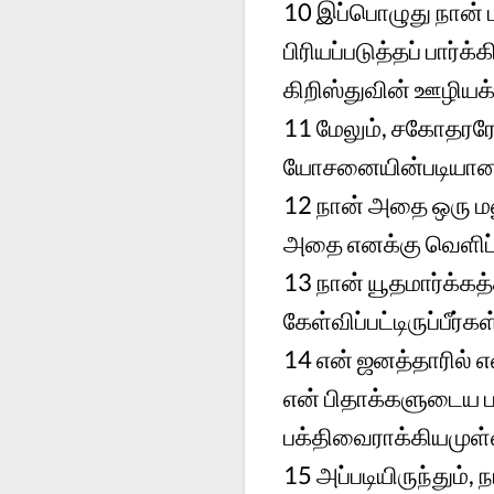
10
இப்பொழுது நான்
பிரியப்படுத்தப் பார்
கிறிஸ்துவின் ஊழிய
11
மேலும், சகோதரரே
யோசனையின்படியானதல
12
நான் அதை ஒரு மன
அதை எனக்கு வெளிப்ப
13
நான் யூதமார்க்க
கேள்விப்பட்டிருப்பீர
14
என் ஜனத்தாரில் 
என் பிதாக்களுடைய ப
பக்திவைராக்கியமுள
15
அப்படியிருந்தும்,