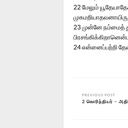
22
மேலும் யூதேயாதே
முகமறியாதவனாயிருந
23
முன்னே நம்மைத் 
பிரசங்கிக்கிறானென்பத
24
என்னைப்பற்றி தே
2 கொரிந்தியர் – அத