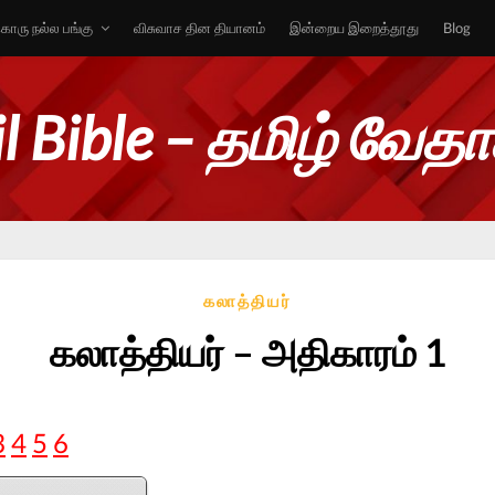
ொரு நல்ல பங்கு
விசுவாச தின தியானம்
இன்றைய இறைத்தூது
Blog
l Bible – தமிழ் வேத
கலாத்தியர்
கலாத்தியர் – அதிகாரம் 1
3
4
5
6