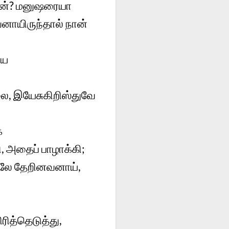
ேன்? மனுஷரையா
றவனாயிருந்தால் நான்
ைய
ை, இயேசுகிறிஸ்துவே
்
ி, அதைப் பாழாக்கி;
திலே தேறினவனாய்,
ிரித்தெடுத்து,