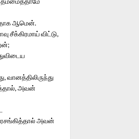
் தம்மைத்தாமே
வதாக ஆமென்.
சீக்கிரமாய் விட்டு,
ேன்;
்துவிடைய
ு, வானத்திலிருந்து
த்தால், அவன்
ட
ரசங்கித்தால் அவன்