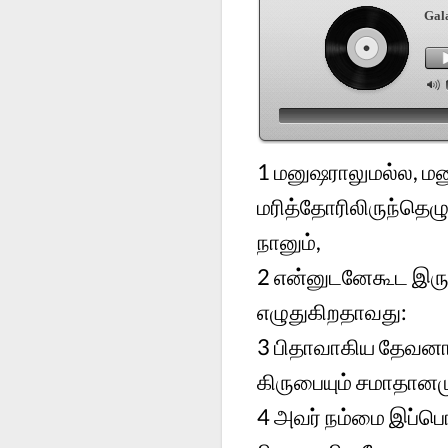
Gal
1
மனுஷராலுமல்ல, மன
மரித்தோரிலிருந்தெழ
நானும்,
2
என்னுடனேகூட இருக
எழுதுகிறதாவது:
3
பிதாவாகிய தேவனாலு
கிருபையும் சமாதான
4
அவர் நம்மை இப்பொழ