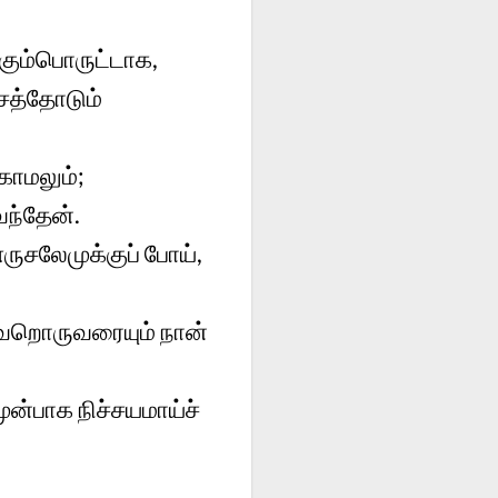
கும்பொருட்டாக,
்சத்தோடும்
காமலும்;
ிவந்தேன்.
ருசலேமுக்குப் போய்,
ேறொருவரையும் நான்
ன்பாக நிச்சயமாய்ச்