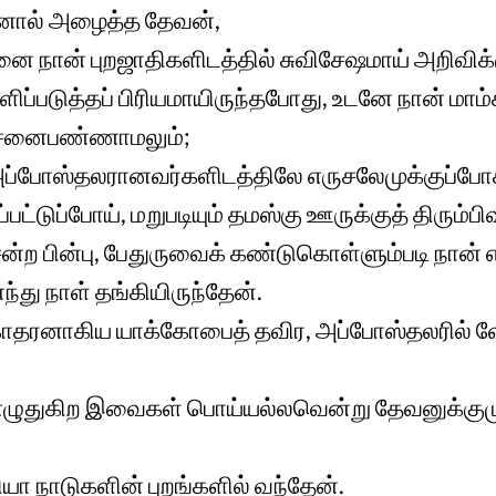
னால் அழைத்த தேவன்,
ை நான் புறஜாதிகளிடத்தில் சுவிசேஷமாய் அறிவிக்
ப்படுத்தப் பிரியமாயிருந்தபோது, உடனே நான் மாம
ோசனைபண்ணாமலும்;
ப்போஸ்தலரானவர்களிடத்திலே எருசலேமுக்குப்போ
ப்பட்டுப்போய், மறுபடியும் தமஸ்கு ஊருக்குத் திரும்ப
ன்ற பின்பு, பேதுருவைக் கண்டுகொள்ளும்படி நான் எ
து நாள் தங்கியிருந்தேன்.
ோதரனாகிய யாக்கோபைத் தவிர, அப்போஸ்தலரில் வ
 எழுதுகிற இவைகள் பொய்யல்லவென்று தேவனுக்குமு
ிசியா நாடுகளின் புறங்களில் வந்தேன்.