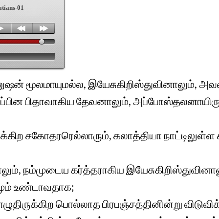
atians-01
ுஷன் மூலமாயுமல்ல, இயேசுகிறிஸ்துவினாலும், அ
ுப்பின பிதாவாகிய தேவனாலும், அப்போஸ்தலனாயிரு
்கிற சகோதரரெல்லாரும், கலாத்தியா நாட்டிலுள்ள
ம், நம்முடைய கர்த்தராகிய இயேசுகிறிஸ்துவினாலு
மும் உண்டாவதாக;
ுதிருக்கிற பொல்லாத பிரபஞ்சத்தினின்று விடுவிக்