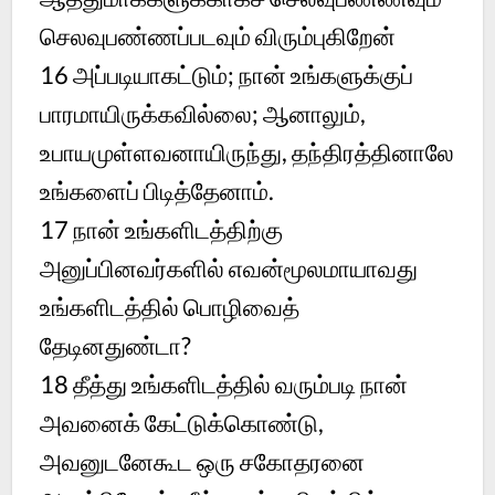
செலவுபண்ணப்படவும் விரும்புகிறேன்
16
அப்படியாகட்டும்; நான் உங்களுக்குப்
பாரமாயிருக்கவில்லை; ஆனாலும்,
உபாயமுள்ளவனாயிருந்து, தந்திரத்தினாலே
உங்களைப் பிடித்தேனாம்.
17
நான் உங்களிடத்திற்கு
அனுப்பினவர்களில் எவன்மூலமாயாவது
உங்களிடத்தில் பொழிவைத்
தேடினதுண்டா?
18
தீத்து உங்களிடத்தில் வரும்படி நான்
அவனைக் கேட்டுக்கொண்டு,
அவனுடனேகூட ஒரு சகோதரனை