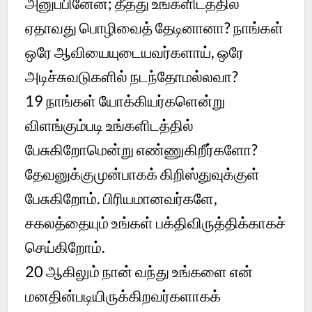
அனுப்பினேன்; தீத்து உங்களிடத்தில்
ஏதாவது பொழிவைத் தேடினானா? நாங்கள்
ஒரே ஆவியையுடையவர்களாய், ஒரே
அடிச்சுவடுகளில் நடந்தோமல்லவா?
19
நாங்கள் யோக்கியர்களென்று
விளங்கும்படி உங்களிடத்தில்
பேசுகிறோமென்று எண்ணுகிறீர்களோ?
தேவனுக்குமுன்பாகக் கிறிஸ்துவுக்குள்
பேசுகிறோம். பிரியமானவர்களே,
சகலத்தையும் உங்கள் பக்திவிருத்திக்காகச்
செய்கிறோம்.
20
ஆகிலும் நான் வந்து உங்களை என்
மனதின்படியிருக்கிறவர்களாகக்