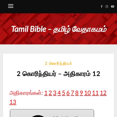
Tamil Bible – தமிழ் வேதாகமம்
2 கொரிந்தியர்
2 கொரிந்தியர் – அதிகாரம் 12
அதிகாரங்கள்:
1
2
3
4
5
6
7
8
9
10
11
12
13