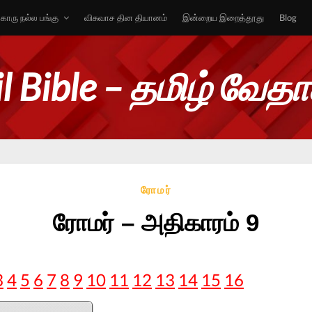
ொரு நல்ல பங்கு
விசுவாச தின தியானம்
இன்றைய இறைத்தூது
Blog
l Bible – தமிழ் வேத
ரோமர்
ரோமர் – அதிகாரம் 9
3
4
5
6
7
8
9
10
11
12
13
14
15
16