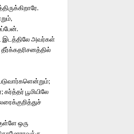
்திருக்கிறாரே.
ும்,
ப்பேன்.
ட இடத்திலே அவர்கள்
ீர்க்கதரிசனத்தில்
்படுவார்களென்றும்;
கர்த்தர் பூமியிலே
லரைக்குறித்துச்
குள்ளே ஒரு
 கொமோராவுக்கு