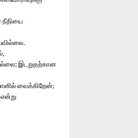
் நீதியை
யவில்லை.
்,
ில்லை; இடறுதற்கான
ோனில் வைக்கிறேன்;
என்று