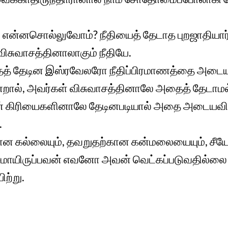
ம் என்னசொல்லுவோம்? நீதியைத் தேடாத புறஜாதியார
ிசுவாசத்தினாலாகும் நீதியே.
தைத் தேடின இஸ்ரவேலரோ நீதிப்பிரமாணத்தை அடை
றால், அவர்கள் விசுவாசத்தினாலே அதைத் தேடாமல
ின் கிரியைகளினாலே தேடினபடியால் அதை அடையவ
.
ன கல்லையும், தவறுதற்கான கன்மலையையும், சீய
ாசமாயிருப்பவன் எவனோ அவன் வெட்கப்படுவதில்லை 
ிற்று.