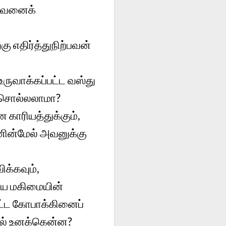
 அவனைக்
்கு எதிர்த்துநிற்பவன்
உருவாக்கப்பட்ட வஸ்து
ு சொல்லலாமா?
காரியத்துக்கும்,
ணின்மேல் அவனுக்கு
க்கவும்,
ைய மகிமையின்
பட்ட கோபாக்கினைப்
ால் உனக்கென்ன?