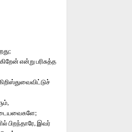
றது;
ிறேன் என்று பரிசுத்த
ிறிஸ்துவைவிட்டுச்
ும்,
களுடையவைகளே;
ல் பிறந்தாரே, இவர்