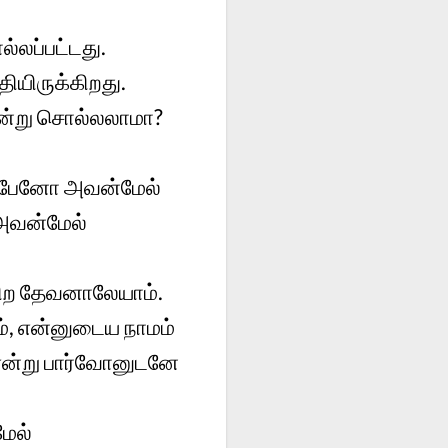
லப்பட்டது.
ியிருக்கிறது.
ன்று சொல்லலாமா?
ுப்பேனோ அவன்மேல்
 அவன்மேல்
கிற தேவனாலேயாம்.
், என்னுடைய நாமம்
் என்று பார்வோனுடனே
மேல்