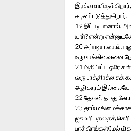
இரக்கமாயிருக்கிறார
கடினப்படுத்துகிறார்.
19
இப்படியானால், அவர
யார்? என்று என்னுட
20
அப்படியானால், மன
உருவாக்கினவனை நோக
21
மிதியிட்ட ஒரே க
ஒரு பாத்திரத்தைக் 
அதிகாரம் இல்லைய
22
தேவன் தமது கோபத
23
தாம் மகிமைக்காக
ஐசுவரியத்தைத் தெரிய
பாத்திரங்கள்மேல் ம