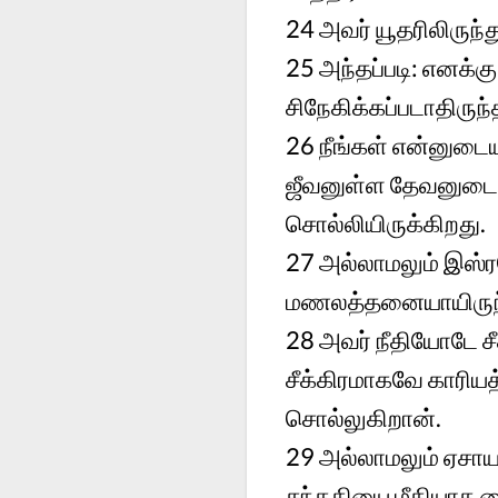
24
அவர் யூதரிலிருந்
25
அந்தப்படி: எனக்
சிநேகிக்கப்படாதிருந
26
நீங்கள் என்னுடை
ஜீவனுள்ள தேவனுடைய 
சொல்லியிருக்கிறது.
27
அல்லாமலும் இஸ்ரவ
மணலத்தனையாயிருந்தால
28
அவர் நீதியோடே சீ
சீக்கிரமாகவே காரியத
சொல்லுகிறான்.
29
அல்லாமலும் ஏசாய
சந்ததியை மீதியாக 