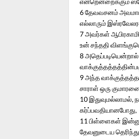
என்றென்றைக்கும் ஸ்
6
தேவவசனம் அவமாய்ப
எல்லாரும் இஸ்ரவேலர
7
அவர்கள் ஆபிரகாமி
உன் சந்ததி விளங்கும
8
அதெப்படியென்றால்
வாக்குத்தத்தத்தின்
9
அந்த வாக்குத்தத்
சாராள் ஒரு குமாரனை
10
இதுவுமல்லாமல், 
கர்ப்பவதியானபோது,
11
பிள்ளைகள் இன்னு
தேவனுடைய தெரிந்து