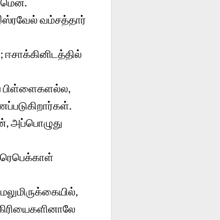
ஆமென்.
்ரவேல் வம்சத்தார்
 ஈசாக்கினிடத்தில்
ய பிள்ளைகளல்ல,
ப்படுகிறார்கள்.
ன், அப்பொழுது
 ரெபெக்காள்
மலுமிருக்கையில்,
 கிரியைகளினாலே