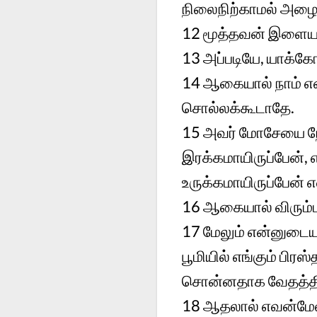
நிலைநிற்காமல் அழைக
12
மூத்தவன் இளையவ
13
அப்படியே, யாக்கோ
14
ஆகையால் நாம் எ
சொல்லக்கூடாதே.
15
அவர் மோசேயை நோக
இரக்கமாயிருப்பேன்,
உருக்கமாயிருப்பேன் எ
16
ஆகையால் விரும்ப
17
மேலும் என்னுடைய
பூமியில் எங்கும் பி
சொன்னதாக வேதத்தில
18
ஆதலால் எவன்மேல்