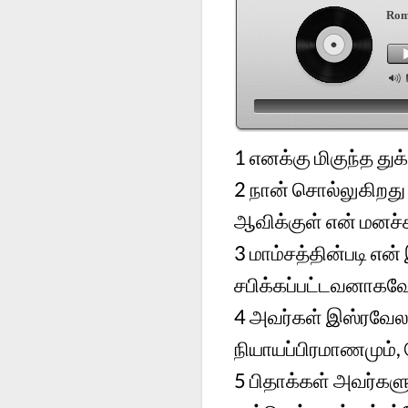
Rom
1
எனக்கு மிகுந்த த
2
நான் சொல்லுகிறது 
ஆவிக்குள் என் மனச்சா
3
மாம்சத்தின்படி என
சபிக்கப்பட்டவனாகவே
4
அவர்கள் இஸ்ரவேலரே
நியாயப்பிரமாணமும்
5
பிதாக்கள் அவர்களு