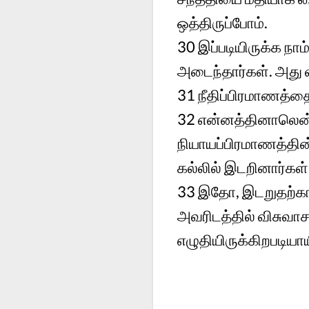
ஒத்திருப்போம்.
30
இப்படியிருக்க நா
அடைந்தார்கள். அது வ
31
நீதிப்பிரமாணத்
32
என்னத்தினாலென்
நியாயப்பிரமாணத்த
கல்லில் இடறினார்கள்
33
இதோ, இடறுதற்கா
அவரிடத்தில் விசுவ
எழுதியிருக்கிறபடியாய