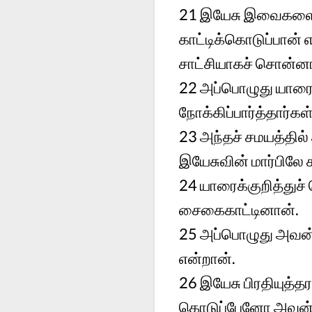
21
இயேசு இவைகளைச்
காட்டிக்கொடுப்பான்
சாட்சியாகச் சொன்னா
22
அப்பொழுது யாரைக்
நோக்கிப்பார்த்தார்கள்
23
அந்தச் சமயத்தில
இயேசுவின் மார்பிலே 
24
யாரைக்குறித்துச்
சைகைகாட்டினான்.
25
அப்பொழுது அவன் 
என்றான்.
26
இயேசு பிரதியுத்
கொடுப்பேனோ அவன்தா