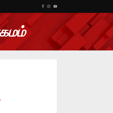
ாகமம்
1