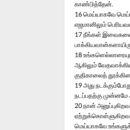
காண்பித்தேன்.
16
மெய்யாகவே மெய்ய
எஜமானிலும் பெரியவன
17
நீங்கள் இவைகளை 
பாக்கியவான்களாயிருப்
18
உங்களெல்லாரையுங
ஆகிலும் வேதவாக்கிய
குதிகாலைத் தூக்கின
19
அது நடக்கும்போத
நடப்பதற்கு முன்னமே
20
நான் அனுப்புகி
ஏற்றுக்கொள்ளுகிறவ
மெய்யாகவே உங்களுக்