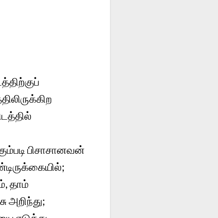
்திற்குப்
திலிருக்கிற
டத்தில்
ும்படி பிசாசானவன்
டிருக்கையில்;
, தாம்
ு அறிந்து;
ை எடுத்து,