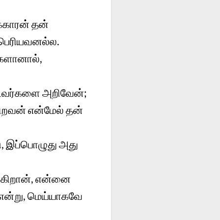
்காரன் தன்
 பெரியவனல்ல.
்களானால்,
்டவர்களை அறிவேன்;
ிறவன் என்மேல் தன்
ு, இப்பொழுது அது
ுகிறான், என்னை
என்று, மெய்யாகவே