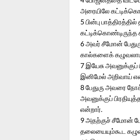
அரையிலே கட்டிக்கொ
5
பின்பு பாத்திரத்தி
கட்டிக்கொண்டிருந்த
6
அவர் சீமோன் பேது
கால்களைக் கழுவலாம
7
இயேசு அவனுக்குப் 
இனிமேல் அறிவாய் என்
8
பேதுரு அவரை நோக்க
அவனுக்குப் பிரதியுத
என்றார்.
9
அதற்குச் சீமோன் 
தலையையும்கூட கழுவ