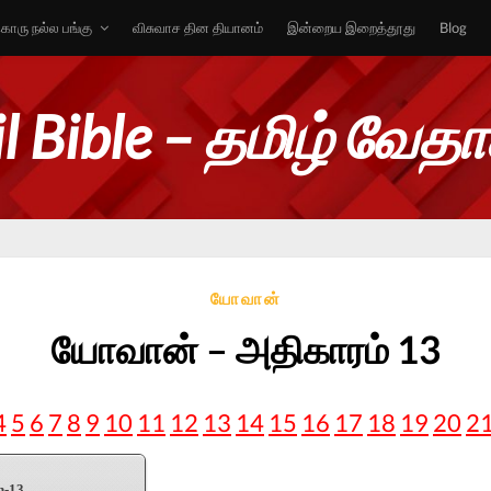
ொரு நல்ல பங்கு
விசுவாச தின தியானம்
இன்றைய இறைத்தூது
Blog
l Bible – தமிழ் வேத
யோவான்
யோவான் – அதிகாரம் 13
4
5
6
7
8
9
10
11
12
13
14
15
16
17
18
19
20
2
n-13