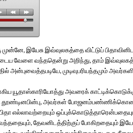
 முன்னே, இயேசு இவ்வுலகத்தை விட்டுப் பிதாவினிடத
டைய வேளை வந்ததென்று அறிந்து, தாம் இவ்வுலகத்
ல் அன்புவைத்தபடியே, முடிவுபரியந்தமும் அவர்களி
கிய யூதாஸ்காரியோத்து அவரைக் காட்டிக்கொடுக்க
தூண்டினபின்பு, அவர்கள் போஜனம்பண்ணிக்கொண்
ிதா எல்லாவற்றையும் ஒப்புக்கொடுத்தாரென்பதையும்
வந்ததையும், தேவனிடத்திற்குப் போகிறதையும் இயேச
ுந்து, வஸ்திரங்களைச் கழற்றிவைத்து, ஒரு சீலைய