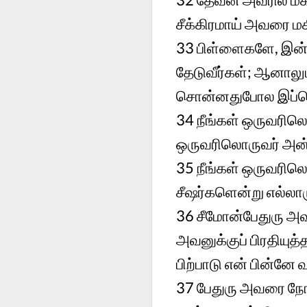
சீக்கிரமாய் அவரை மக
33
பிள்ளைகளே, இன்ன
தேடுவீர்கள்; ஆனாலு
சொன்னதுபோல இப்பொ
34
நீங்கள் ஒருவரிலொ
ஒருவரிலொருவர் அன்ப
35
நீங்கள் ஒருவரில
சீஷர்களென்று எல்லார
36
சீமோன்பேதுரு அவ
அவனுக்குப் பிரதியுத
பிற்பாடு என் பின்னே 
37
பேதுரு அவரை நோக