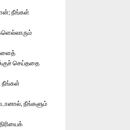
ன்; நீங்கள்
களெல்லாரும்
களைத்
க்குச் செய்ததை
நீங்கள்
னால், நீங்களும்
ாதிரியைக்