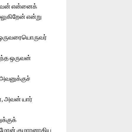
ுவன் என்னைக்
லுகிறேன் என்று
ு, ஒருவரையொருவர்
ந்த ஒருவன்
 அவனுக்குச்
, அவன் யார்
க்குக்
ீமோன் குமாரனாகிய