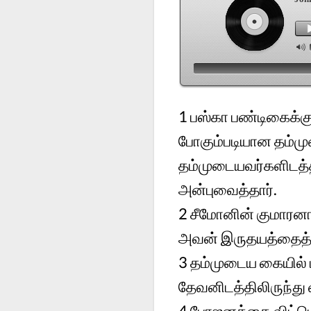
1
பஸ்கா பண்டிகைக்கு
போகும்படியான தம்மு
தம்முடையவர்களிடத்தி
அன்புவைத்தார்.
2
சீமோனின் குமாரனா
அவன் இருதயத்தைத் 
3
தம்முடைய கையில் ப
தேவனிடத்திலிருந்து 
4
போஜனத்தை விட்டெழ