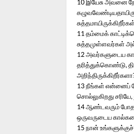
10
இயேசு அவனை நோக
கழுவவேண்டியதாயிருக்க
சுத்தமாயிருக்கிறீர்கள
11
தம்மைக் காட்டிக
சுத்தமுள்ளவர்கள் அல
12
அவர்களுடைய கால
தரித்துக்கொண்டு, தி
அறிந்திருக்கிறீர்களா
13
நீங்கள் என்னைப்
சொல்லுகிறது சரியே,
14
ஆண்டவரும் போதக
ஒருவருடைய கால்களை
15
நான் உங்களுக்குச