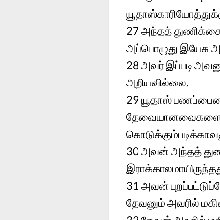
யூதாஸ்காரியோத்துக்க
27
அந்தத் துணிக்கை
அப்பொழுது இயேசு அவன
28
அவர் இப்படி அவன
அறியவில்லை.
29
யூதாஸ் பணப்பையை
தேவையானவைகளைக் கொ
கொடுக்கும்படிக்காவத
30
அவன் அந்தத் துண
இராக்காலமாயிருந்தத
31
அவன் புறப்பட்டுப
தேவனும் அவரில் மகிம
32
தேவன் அவரில் மகி