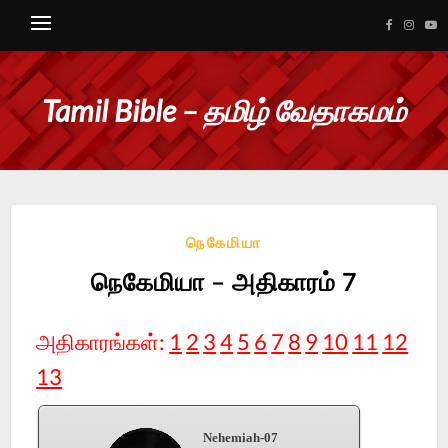
Tamil Bible – தமிழ் வேதாகமம்
நெகேமியா
நெகேமியா – அதிகாரம் 7
அதிகாரங்கள்:
1
2
3
4
5
6
7
8
9
10
11
12
13
Nehemiah-07