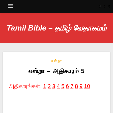
Tamil Bible – தமிழ் வேதாகமம்
எஸ்றா
எஸ்றா – அதிகாரம் 5
அதிகாரங்கள்:
1
2
3
4
5
6
7
8
9
10