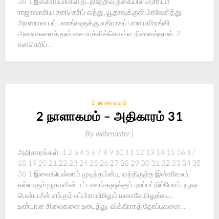
36 1 இக்காரியங்கள் நடந்தேறிவருகையில் அசீரியா
ராஜாவாகிய சனகெரிப் வந்து, யூதாவுக்குள் பிரவேசித்து,
அரணான பட்டணங்களுக்கு எதிராகப் பாளயமிறங்கி,
அவைகளைத் தன் வசமாக்கிக்கொள்ள நினைத்தான். 2
சனகெரிப்…
2 நாளாகமம்
2 நாளாகமம் – அதிகாரம் 31
By
webmaster |
அதிகாரங்கள்: 1 2 3 4 5 6 7 8 9 10 11 12 13 14 15 16 17
18 19 20 21 22 23 24 25 26 27 28 29 30 31 32 33 34 35
36 1 இவையெல்லாம் முடிந்தபின்பு, வந்திருந்த இஸ்ரவேலர்
எல்லாரும் யூதாவின் பட்டணங்களுக்குப் புறப்பட்டுப்போய், யூதா
பென்யமீன் எங்கும் எப்பிராயீமிலும் மனாசேயிலுங்கூட
உண்டான சிலைகளை உடைத்து, விக்கிரகத் தோப்புகளை…