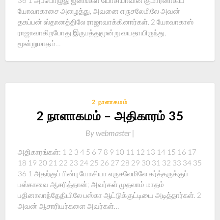
36 1 அப்பொழுது ஜனங்கள் யோசியாவின் குமாரனாகிய
யோவாகாசை அழைத்து, அவனை எருசலேமிலே அவன்
தகப்பன் ஸ்தானத்திலே ராஜாவாக்கினார்கள். 2 யோவாகாஸ்
ராஜாவாகிறபோது இருபத்துமூன்று வயதாயிருந்து,
மூன்றுமாதம்…
2 நாளாகமம்
2 நாளாகமம் – அதிகாரம் 35
By
webmaster |
அதிகாரங்கள்: 1 2 3 4 5 6 7 8 9 10 11 12 13 14 15 16 17
18 19 20 21 22 23 24 25 26 27 28 29 30 31 32 33 34 35
36 1 அதற்குப் பின்பு யோசியா எருசலேமிலே கர்த்தருக்குப்
பஸ்காவை ஆசரித்தான்; அவர்கள் முதலாம் மாதம்
பதினாலாந்தேதியிலே பஸ்கா ஆட்டுக்குட்டியை அடித்தார்கள். 2
அவன் ஆசாரியர்களை அவர்கள்…