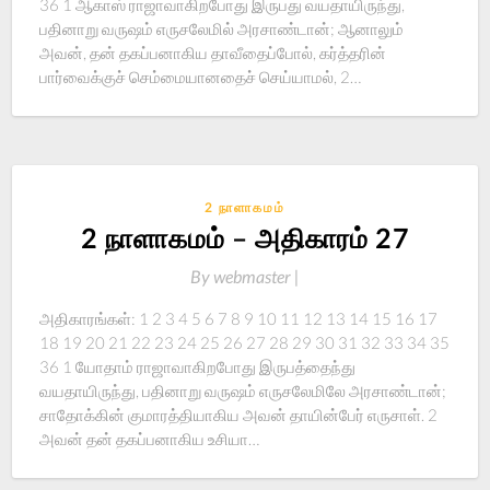
36 1 ஆகாஸ் ராஜாவாகிறபோது இருபது வயதாயிருந்து,
பதினாறு வருஷம் எருசலேமில் அரசாண்டான்; ஆனாலும்
அவன், தன் தகப்பனாகிய தாவீதைப்போல், கர்த்தரின்
பார்வைக்குச் செம்மையானதைச் செய்யாமல், 2…
2 நாளாகமம்
2 நாளாகமம் – அதிகாரம் 27
By
webmaster |
அதிகாரங்கள்: 1 2 3 4 5 6 7 8 9 10 11 12 13 14 15 16 17
18 19 20 21 22 23 24 25 26 27 28 29 30 31 32 33 34 35
36 1 யோதாம் ராஜாவாகிறபோது இருபத்தைந்து
வயதாயிருந்து, பதினாறு வருஷம் எருசலேமிலே அரசாண்டான்;
சாதோக்கின் குமாரத்தியாகிய அவன் தாயின்பேர் எருசாள். 2
அவன் தன் தகப்பனாகிய உசியா…